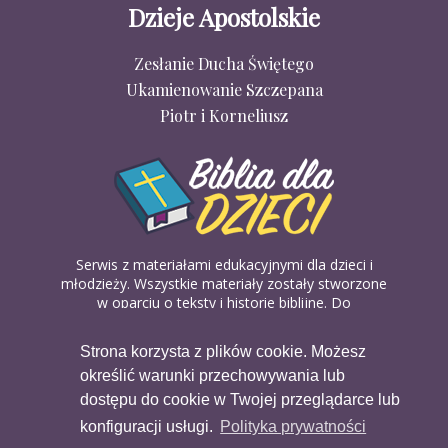
Dzieje Apostolskie
Zesłanie Ducha Świętego
Ukamienowanie Szczepana
Piotr i Korneliusz
Serwis z materiałami edukacyjnymi dla dzieci i
młodzieży. Wszystkie materiały zostały stworzone
w oparciu o teksty i historie biblijne. Do
wykorzystania w domu, na religii lub w szkółkach
biblijnych. Można je pobierać, drukować i
Strona korzysta z plików cookie. Możesz
udostępniać bez żadnych opłat. Materiałów
określić warunki przechowywania lub
dostępnych na serwisie nie można wykorzystywać
w celach komercyjnych.
dostępu do cookie w Twojej przeglądarce lub
konfiguracji usługi.
Polityka prywatności