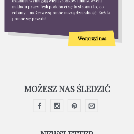
działania wymagają wielu środków finansowych i
nakładu pracy. Jeśli podoba ci się ta strona i to, co
robimy – możesz wspomóc naszą działalność. Każda
pomoc się przyda!
Wesprzyj nas
MOŻESZ NAS ŚLEDZIĆ