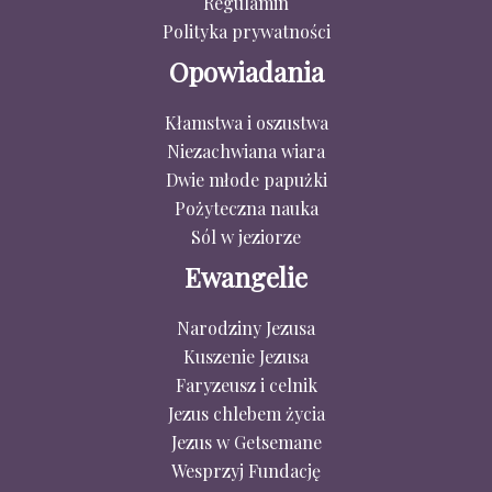
Regulamin
Polityka prywatności
Opowiadania
Kłamstwa i oszustwa
Niezachwiana wiara
Dwie młode papużki
Pożyteczna nauka
Sól w jeziorze
Ewangelie
Narodziny Jezusa
Kuszenie Jezusa
Faryzeusz i celnik
Jezus chlebem życia
Jezus w Getsemane
Wesprzyj Fundację