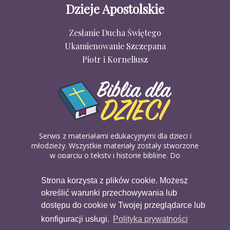
Dzieje Apostolskie
Zesłanie Ducha Świętego
Ukamienowanie Szczepana
Piotr i Korneliusz
Serwis z materiałami edukacyjnymi dla dzieci i
młodzieży. Wszystkie materiały zostały stworzone
w oparciu o teksty i historie biblijne. Do
wykorzystania w domu, na religii lub w szkółkach
biblijnych. Można je pobierać, drukować i
Strona korzysta z plików cookie. Możesz
udostępniać bez żadnych opłat. Materiałów
określić warunki przechowywania lub
dostępnych na serwisie nie można wykorzystywać
w celach komercyjnych.
dostępu do cookie w Twojej przeglądarce lub
konfiguracji usługi.
Polityka prywatności