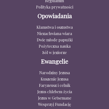
Regulamin
Polityka prywatności
Opowiadania
Kłamstwa i oszustwa
Niezachwiana wiara
Dwie młode papużki
Pożyteczna nauka
Sól w jeziorze
Ewangelie
Narodziny Jezusa
Kuszenie Jezusa
Faryzeusz i celnik
Jezus chlebem życia
Jezus w Getsemane
Wesprzyj Fundację