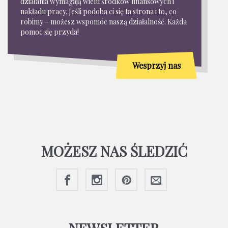
działania wymagają wielu środków finansowych i
nakładu pracy. Jeśli podoba ci się ta strona i to, co
robimy – możesz wspomóc naszą działalność. Każda
pomoc się przyda!
Wesprzyj nas
MOŻESZ NAS ŚLEDZIĆ