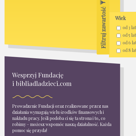
Filtruj zawartość
Wiek
od 3 lat
od 5 lat
od 6 la
od 8 la
Wesprzyj Fundację
i bibliadladzieci.com
Prowadzenie Fundacji oraz realizowane przez nas
działania wymagają wielu środków finansowych i
nakładu pracy. Jeśli podoba ci się ta strona i to, co
robimy – możesz wspomóc naszą działalność. Każda
pomoc się przyda!