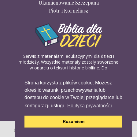
Ukamienowanie Szczepana
Piotr i Korneliusz
Serwis z materiałami edukacyjnymi dla dzieci i
młodzieży. Wszystkie materiały zostały stworzone
w oparciu o teksty i historie biblijne. Do
wykorzystania w domu, na religii lub w szkółkach
biblijnych. Można je pobierać, drukować i
Strona korzysta z plików cookie. Możesz
udostępniać bez żadnych opłat. Materiałów
określić warunki przechowywania lub
dostępnych na serwisie nie można wykorzystywać
w celach komercyjnych.
dostępu do cookie w Twojej przeglądarce lub
konfiguracji usługi.
Polityka prywatności
Rozumiem
Copyright (c) 2020 Copyright Holder All Rights Reserved.