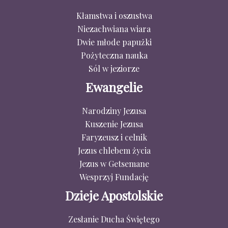
Kłamstwa i oszustwa
Niezachwiana wiara
Dwie młode papużki
Pożyteczna nauka
Sól w jeziorze
Ewangelie
Narodziny Jezusa
Kuszenie Jezusa
Faryzeusz i celnik
Jezus chlebem życia
Jezus w Getsemane
Wesprzyj Fundację
Dzieje Apostolskie
Zesłanie Ducha Świętego