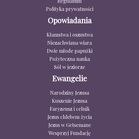
Regulamin
Polityka prywatności
Opowiadania
Kłamstwa i oszustwa
Niezachwiana wiara
Dwie młode papużki
Pożyteczna nauka
Sól w jeziorze
Ewangelie
Narodziny Jezusa
Kuszenie Jezusa
Faryzeusz i celnik
Jezus chlebem życia
Jezus w Getsemane
Wesprzyj Fundację