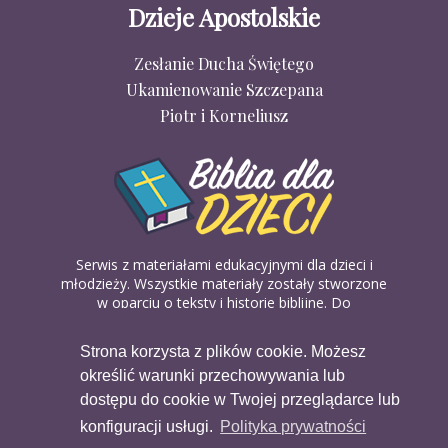
Dzieje Apostolskie
Zesłanie Ducha Świętego
Ukamienowanie Szczepana
Piotr i Korneliusz
Serwis z materiałami edukacyjnymi dla dzieci i
młodzieży. Wszystkie materiały zostały stworzone
w oparciu o teksty i historie biblijne. Do
wykorzystania w domu, na religii lub w szkółkach
biblijnych. Można je pobierać, drukować i
Strona korzysta z plików cookie. Możesz
udostępniać bez żadnych opłat. Materiałów
określić warunki przechowywania lub
dostępnych na serwisie nie można wykorzystywać
w celach komercyjnych.
dostępu do cookie w Twojej przeglądarce lub
konfiguracji usługi.
Polityka prywatności