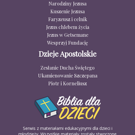
Narodziny Jezusa
Kuszenie Jezusa
Faryzeusz i celnik
Jezus chlebem życia
Jezus w Getsemane
Wesprzyj Fundację
Dzieje Apostolskie
Zesłanie Ducha Świętego
Ukamienowanie Szczepana
Piotr i Korneliusz
Serwis z materiałami edukacyjnymi dla dzieci i
młodzieży. Wszystkie materiały zostały stworzone