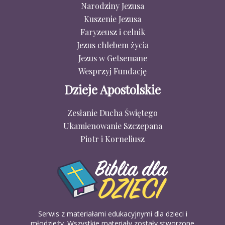
Narodziny Jezusa
Kuszenie Jezusa
Faryzeusz i celnik
Jezus chlebem życia
Jezus w Getsemane
Wesprzyj Fundację
Dzieje Apostolskie
Zesłanie Ducha Świętego
Ukamienowanie Szczepana
Piotr i Korneliusz
Serwis z materiałami edukacyjnymi dla dzieci i
młodzieży. Wszystkie materiały zostały stworzone