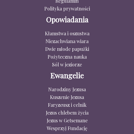
Regulamin
Polityka prywatności
Opowiadania
Kłamstwa i oszustwa
Niezachwiana wiara
Dwie młode papużki
Pożyteczna nauka
Sól w jeziorze
Ewangelie
Narodziny Jezusa
Kuszenie Jezusa
Faryzeusz i celnik
Jezus chlebem życia
Jezus w Getsemane
Wesprzyj Fundację