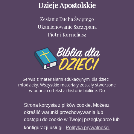
Dzieje Apostolskie
Zesłanie Ducha Świętego
Ukamienowanie Szczepana
Piotr i Korneliusz
Serwis z materiałami edukacyjnymi dla dzieci i
młodzieży. Wszystkie materiały zostały stworzone
w oparciu o teksty i historie biblijne. Do
wykorzystania w domu, na religii lub w szkółkach
biblijnych. Można je pobierać, drukować i
Strona korzysta z plików cookie. Możesz
udostępniać bez żadnych opłat. Materiałów
określić warunki przechowywania lub
dostępnych na serwisie nie można wykorzystywać
w celach komercyjnych.
dostępu do cookie w Twojej przeglądarce lub
konfiguracji usługi.
Polityka prywatności