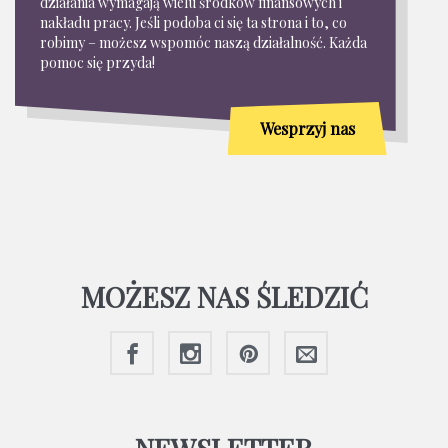
działania wymagają wielu środków finansowych i
nakładu pracy. Jeśli podoba ci się ta strona i to, co
robimy – możesz wspomóc naszą działalność. Każda
pomoc się przyda!
Wesprzyj nas
MOŻESZ NAS ŚLEDZIĆ