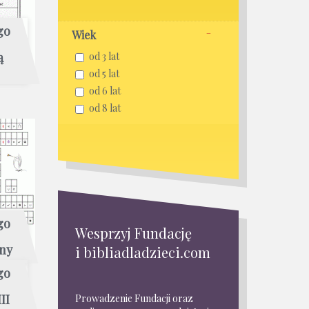
go
Wiek
ą
od 3 lat
od 5 lat
od 6 lat
od 8 lat
go
Wesprzyj Fundację
jny
i bibliadladzieci.com
go
II
Prowadzenie Fundacji oraz