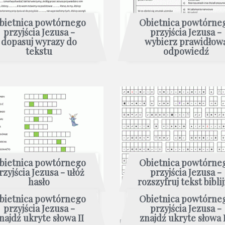
bietnica powtórnego
Obietnica powtórne
przyjścia Jezusa -
przyjścia Jezusa -
dopasuj wyrazy do
wybierz prawidłow
tekstu
odpowiedź
bietnica powtórnego
Obietnica powtórne
rzyjścia Jezusa - ułóż
przyjścia Jezusa -
hasło
rozszyfruj tekst bibli
bietnica powtórnego
Obietnica powtórne
przyjścia Jezusa -
przyjścia Jezusa -
najdź ukryte słowa II
znajdź ukryte słowa I