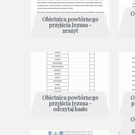
O
Obietnica powtórnego
przyjścia Jezusa -
zeszyt
Obietnica powtórnego
O
przyjścia Jezusa -
p
odczytaj hasło
O
z