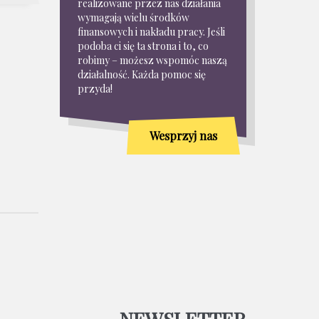
realizowane przez nas działania
wymagają wielu środków
finansowych i nakładu pracy. Jeśli
podoba ci się ta strona i to, co
robimy – możesz wspomóc naszą
działalność. Każda pomoc się
przyda!
Wesprzyj nas