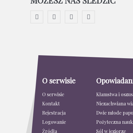
MOŻESZ NAS ŚLEDZIĆ
O serwisie
Opowiadan
O serwisie
Kłamstwa i oszu
Kontakt
Niezachwiana wi
Rejestracja
Dwie młode papu
Logowanie
Pożyteczna nauk
Źródła
Sól w jeziorze