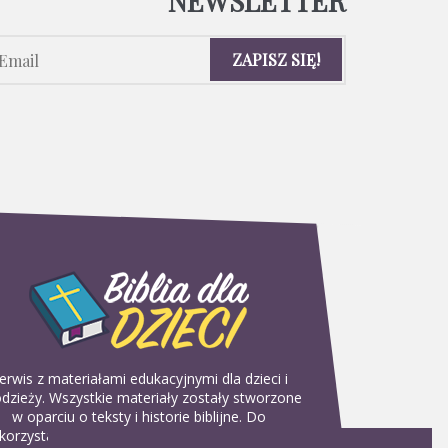
NEWSLETTER
erwis z materiałami edukacyjnymi dla dzieci i
dzieży. Wszystkie materiały zostały stworzone
w oparciu o teksty i historie biblijne. Do
korzystania w domu, na religii lub w szkółkach