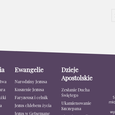
ia
Ewangelie
Dzieje
Apostolskie
stwa
Narodziny Jezusa
ara
Kuszenie Jezusa
Zesłanie Ducha
Świętego
S
żki
Faryzeusz i celnik
mło
Ukamienowanie
a
Jezus chlebem życia
Szczepana
wy
Jezus w Getsemane