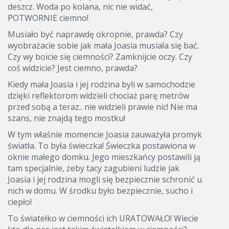
deszcz. Woda po kolana, nic nie widać,
POTWORNIE ciemno!
Musiało być naprawdę okropnie, prawda? Czy
wyobrażacie sobie jak mała Joasia musiała się bać.
Czy wy boicie się ciemności? Zamknijcie oczy. Czy
coś widzicie? Jest ciemno, prawda?
Kiedy mała Joasia i jej rodzina byli w samochodzie
dzięki reflektorom widzieli chociaż parę metrów
przed sobą a teraz.. nie widzieli prawie nic! Nie ma
szans, nie znajdą tego mostku!
W tym właśnie momencie Joasia zauważyła promyk
światła. To była świeczka! Świeczka postawiona w
oknie małego domku. Jego mieszkańcy postawili ją
tam specjalnie, żeby tacy zagubieni ludzie jak
Joasia i jej rodzina mogli się bezpiecznie schronić u
nich w domu. W środku było bezpiecznie, sucho i
ciepło!
To światełko w ciemności ich URATOWAŁO! Wiecie