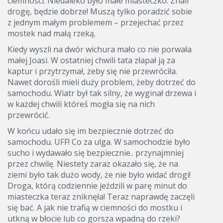
ciemności. Niedaleko było małe miasteczko. Znali
drogę, będzie dobrze! Muszą tylko poradzić sobie
z jednym małym problemem – przejechać przez
mostek nad małą rzeką.
Kiedy wyszli na dwór wichura mało co nie porwała
małej Joasi. W ostatniej chwili tata złapał ją za
kaptur i przytrzymał, żeby się nie przewróciła.
Nawet dorośli mieli duży problem, żeby dotrzeć do
samochodu. Wiatr był tak silny, że wyginał drzewa i
w każdej chwili któreś mogła się na nich
przewrócić.
W końcu udało się im bezpiecznie dotrzeć do
samochodu. UFF! Co za ulga. W samochodzie było
sucho i wydawało się bezpiecznie.. przynajmniej
przez chwilę. Niestety zaraz okazało się, że na
ziemi było tak dużo wody, że nie było widać drogi!
Droga, którą codziennie jeździli w parę minut do
miasteczka teraz zniknęła! Teraz naprawdę zaczęli
się bać. A jak nie trafią w ciemności do mostku i
utkną w błocie lub co gorsza wpadną do rzeki?