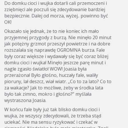
Do domku cioci i wujka dotarli cali przemoczeni i
zziębnięci ale poczuli się zdecydowanie bardziej
bezpiecznie. Dalej od morza, wyżej.. powinno być
OK!
Okazało się jednak, że to nie koniec ich mało
przyjemnej przygody z burzą. Nie minęło 20 minut
jak potężny grzmot przeszył powietrze i na dobre
rozszalała się naprawdę OGROMNA burza. Fale
były coraz większe i wydawały się być coraz bliżej
domku cioci i wujka! Minęło jeszcze parę minut i
nagle zgasło światło! WOW! Joasia była
przerażona! Było głośno, huczały fale, waliły
pioruny, lał deszcz, wiał wiatr. „Co to za lato? Co to
za wakacje? Jak to możliwe, żeby w środka lata
było tak zimno, mokro i głośno?” myślała
wystraszona Joasia.
W końcu fale były już tak blisko domku cioci i
wujka, że wszyscy zdecydowali, że trzeba stąd
uciekać. Nie ma sensu ryzykować i czekać w