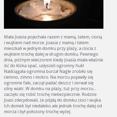
Mała Joasia pojechała razem z mamą, tatem, ciocią
i wujkiem nad morze. Joasia z mamą i tatem
mieszkali w jednym domku przy plaży, a ciocia z
wujkiem trochę dalej w drugim domku. Pewnego
dnia, późnym wieczorem kiedy Joasia miała właśnie
iść do łóżka spać, usłyszeli ogromny huk!
Nadciągała ogromna burza! Nagle zrobiło się
ciemno, zimno i mokro. Na morzu pojawiły się
ogromne fale, zaczął padać deszcz i zerwał się
silny wiatr. W domku na plaży, tuż przy morzu…
zaczęło się robić trochę niebezpiecznie. Rodzice
Joasi zdecydowali, że pójdą do domku cioci i wujka.
Ich domek był niedaleko ale jednak trochę dalej od
morza i był położony trochę wyżej.