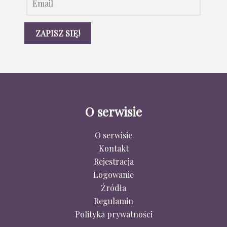
Tolera
Uczci
Uświęc
Wdzię
Wiara i
Wytrw
Zazdr
Zbawie
O serwisie
Zgoda
Złość
O serwisie
Zniech
Kontakt
Rejestracja
Logowanie
Źródła
Regulamin
Polityka prywatności