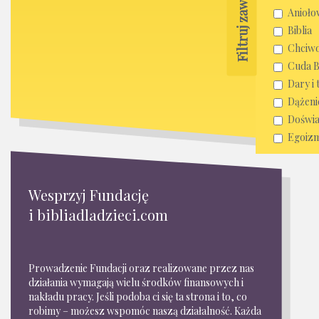
Filtruj zawartość
Anioło
Biblia
Chciw
Cuda 
Dary i 
Dążeni
Doświa
Egoiz
Ewange
Krytyk
Miłosie
Wesprzyj Fundację
Miłość
i bibliadladzieci.com
Miłość 
Modlit
Nadzie
Prowadzenie Fundacji oraz realizowane przez nas
Narzek
działania wymagają wielu środków finansowych i
nakładu pracy. Jeśli podoba ci się ta strona i to, co
Nauka 
robimy – możesz wspomóc naszą działalność. Każda
Obietn