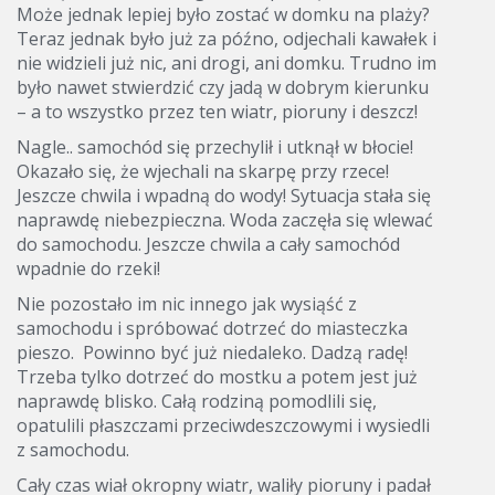
Może jednak lepiej było zostać w domku na plaży?
Teraz jednak było już za późno, odjechali kawałek i
nie widzieli już nic, ani drogi, ani domku. Trudno im
było nawet stwierdzić czy jadą w dobrym kierunku
– a to wszystko przez ten wiatr, pioruny i deszcz!
Nagle.. samochód się przechylił i utknął w błocie!
Okazało się, że wjechali na skarpę przy rzece!
Jeszcze chwila i wpadną do wody! Sytuacja stała się
naprawdę niebezpieczna. Woda zaczęła się wlewać
do samochodu. Jeszcze chwila a cały samochód
wpadnie do rzeki!
Nie pozostało im nic innego jak wysiąść z
samochodu i spróbować dotrzeć do miasteczka
pieszo. Powinno być już niedaleko. Dadzą radę!
Trzeba tylko dotrzeć do mostku a potem jest już
naprawdę blisko. Całą rodziną pomodlili się,
opatulili płaszczami przeciwdeszczowymi i wysiedli
z samochodu.
Cały czas wiał okropny wiatr, waliły pioruny i padał