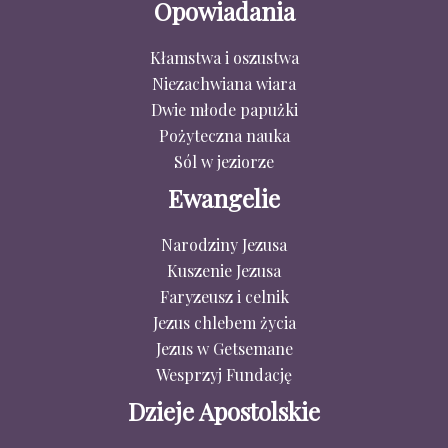
Opowiadania
Kłamstwa i oszustwa
Niezachwiana wiara
Dwie młode papużki
Pożyteczna nauka
Sól w jeziorze
Ewangelie
Narodziny Jezusa
Kuszenie Jezusa
Faryzeusz i celnik
Jezus chlebem życia
Jezus w Getsemane
Wesprzyj Fundację
Dzieje Apostolskie