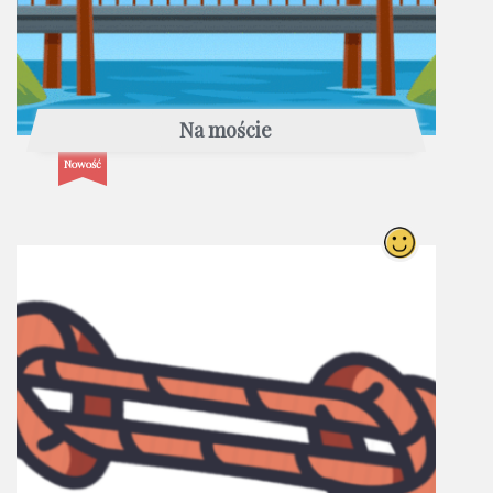
Na moście
Nowość