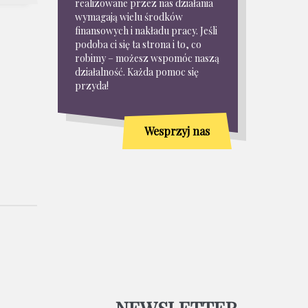
realizowane przez nas działania
wymagają wielu środków
finansowych i nakładu pracy. Jeśli
podoba ci się ta strona i to, co
robimy – możesz wspomóc naszą
działalność. Każda pomoc się
przyda!
Wesprzyj nas