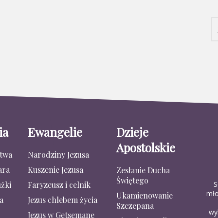
ia
Ewangelie
Dzieje
Apostolskie
stwa
Narodziny Jezusa
ara
Kuszenie Jezusa
Zesłanie Ducha
Świętego
S
żki
Faryzeusz i celnik
mło
Ukamienowanie
a
Jezus chlebem życia
Szczepana
wy
Jezus w Getsemane