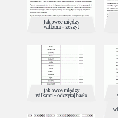
Jak owce między
wilkami - zeszyt
Jak owce między
wilkami - odczytaj hasło
wi