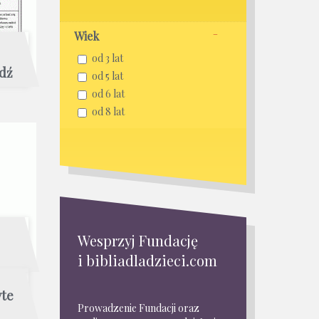
Wiek
od 3 lat
dź
od 5 lat
od 6 lat
od 8 lat
Wesprzyj Fundację
i bibliadladzieci.com
yte
Prowadzenie Fundacji oraz