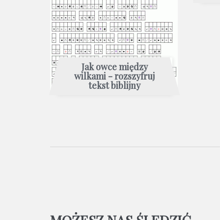
Jak owce między
wilkami - rozszyfruj
tekst biblijny