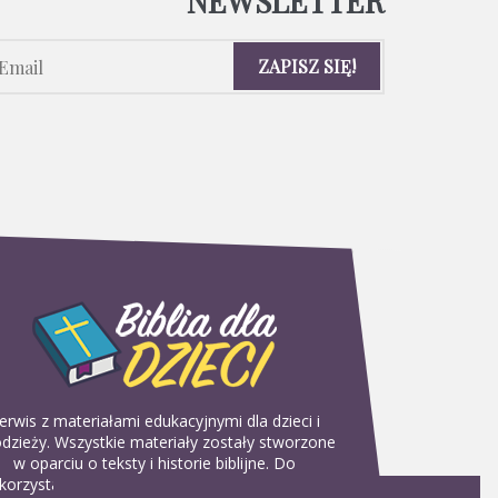
NEWSLETTER
erwis z materiałami edukacyjnymi dla dzieci i
dzieży. Wszystkie materiały zostały stworzone
w oparciu o teksty i historie biblijne. Do
korzystania w domu, na religii lub w szkółkach