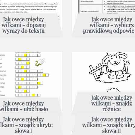
Jak owce między
Jak owce między
wilkami - dopasuj
wilkami - wybierz
wyrazy do tekstu
prawidłową odpowie
Jak owce między
Jak owce między
wilkami - znajdź
wilkami - ułóż hasło
różnice
Jak owce między
Jak owce między
lkami - znajdź ukryte
wilkami - znajdź ukr
słowa I
słowa II