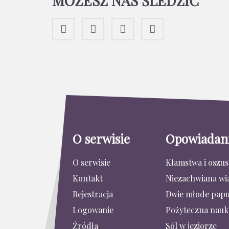
MOŻESZ NAS ŚLEDZIĆ
O serwisie
Opowiadan
O serwisie
Kłamstwa i oszu
Kontakt
Niezachwiana wi
Rejestracja
Dwie młode papu
Logowanie
Pożyteczna nauk
Źródła
Sól w jeziorze