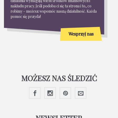
działania wymagają wielu środków finansowych i
nakładu pracy. Jeśli podoba ci się ta strona i to, co
robimy – możesz wspomóc naszą działalność. Każda
pomoc się przyda!
Wesprzyj nas
MOŻESZ NAS ŚLEDZIĆ