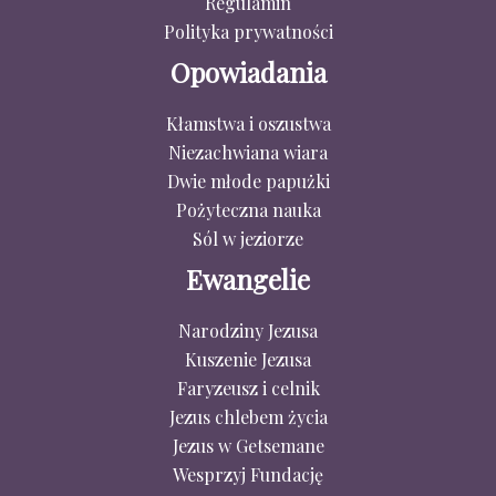
Regulamin
Polityka prywatności
Opowiadania
Kłamstwa i oszustwa
Niezachwiana wiara
Dwie młode papużki
Pożyteczna nauka
Sól w jeziorze
Ewangelie
Narodziny Jezusa
Kuszenie Jezusa
Faryzeusz i celnik
Jezus chlebem życia
Jezus w Getsemane
Wesprzyj Fundację