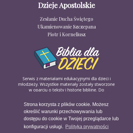
Dzieje Apostolskie
Zesłanie Ducha Świętego
Ukamienowanie Szczepana
Piotr i Korneliusz
Serwis z materiałami edukacyjnymi dla dzieci i
młodzieży. Wszystkie materiały zostały stworzone
w oparciu o teksty i historie biblijne. Do
wykorzystania w domu, na religii lub w szkółkach
biblijnych. Można je pobierać, drukować i
Strona korzysta z plików cookie. Możesz
udostępniać bez żadnych opłat. Materiałów
określić warunki przechowywania lub
dostępnych na serwisie nie można wykorzystywać
w celach komercyjnych.
dostępu do cookie w Twojej przeglądarce lub
konfiguracji usługi.
Polityka prywatności