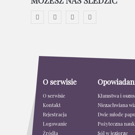
MOŻESZ NAS ŚLEDZIĆ
O serwisie
Opowiadan
O serwisie
Kłamstwa i oszu
Kontakt
Niezachwiana wi
Rejestracja
Dwie młode papu
Logowanie
Pożyteczna nauk
Źródła
Sól w jeziorze