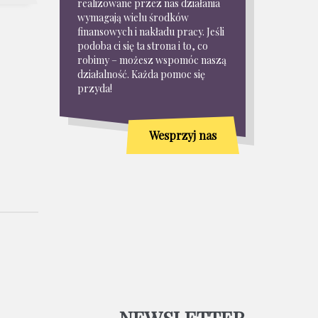
realizowane przez nas działania
wymagają wielu środków
finansowych i nakładu pracy. Jeśli
podoba ci się ta strona i to, co
robimy – możesz wspomóc naszą
działalność. Każda pomoc się
przyda!
Wesprzyj nas