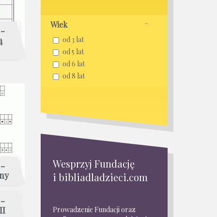
Wiek
 -
ą
od 3 lat
od 5 lat
od 6 lat
od 8 lat
Wesprzyj Fundację
 -
jny
i bibliadladzieci.com
 -
II
Prowadzenie Fundacji oraz