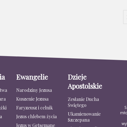
ia
Ewangelie
Dzieje
Apostolskie
stwa
Narodziny Jezusa
ara
Kuszenie Jezusa
Zesłanie Ducha
Świętego
S
żki
Faryzeusz i celnik
mło
Ukamienowanie
a
Jezus chlebem życia
Szczepana
wy
Jezus w Getsemane