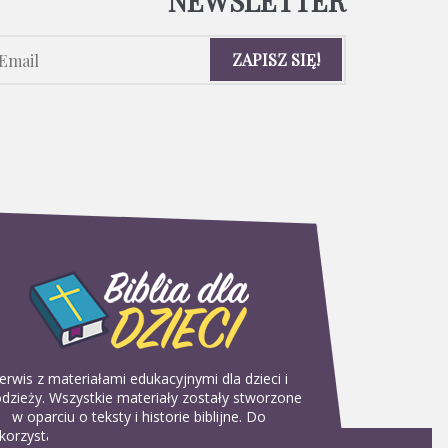
NEWSLETTER
erwis z materiałami edukacyjnymi dla dzieci i
dzieży. Wszystkie materiały zostały stworzone
w oparciu o teksty i historie biblijne. Do
korzystania w domu, na religii lub w szkółkach