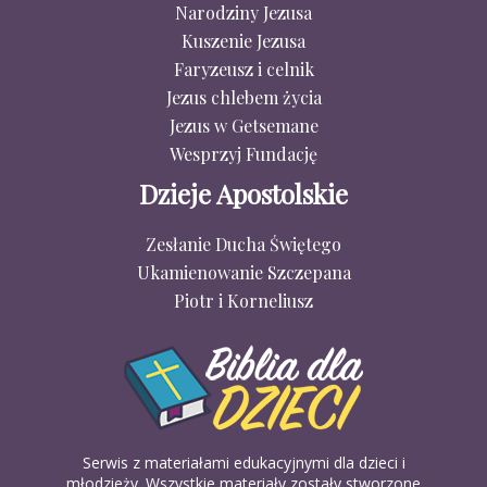
Narodziny Jezusa
Kuszenie Jezusa
Faryzeusz i celnik
Jezus chlebem życia
Jezus w Getsemane
Wesprzyj Fundację
Dzieje Apostolskie
Zesłanie Ducha Świętego
Ukamienowanie Szczepana
Piotr i Korneliusz
Serwis z materiałami edukacyjnymi dla dzieci i
młodzieży. Wszystkie materiały zostały stworzone