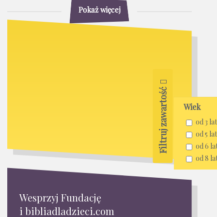
Pokaż więcej
Filtruj zawartość
Wiek
od 3 lat
od 5 lat
od 6 la
od 8 la
Wesprzyj Fundację
i bibliadladzieci.com