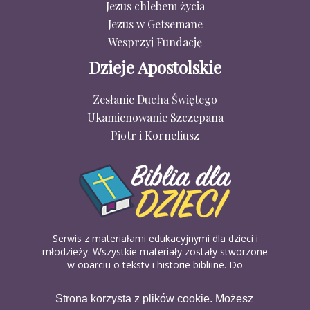
Jezus chlebem życia
Jezus w Getsemane
Wesprzyj Fundację
Dzieje Apostolskie
Zesłanie Ducha Świętego
Ukamienowanie Szczepana
Piotr i Korneliusz
Serwis z materiałami edukacyjnymi dla dzieci i
młodzieży. Wszystkie materiały zostały stworzone
w oparciu o teksty i historie biblijne. Do
wykorzystania w domu, na religii lub w szkółkach
biblijnych. Można je pobierać, drukować i
Strona korzysta z plików cookie. Możesz
udostępniać bez żadnych opłat. Materiałów