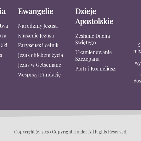
ia
Ewangelie
Dzieje
Apostolskie
stwa
Narodziny Jezusa
ara
Kuszenie Jezusa
Zesłanie Ducha
Świętego
S
żki
Faryzeusz i celnik
mło
Ukamienowanie
a
Jezus chlebem życia
Szczepana
wy
Jezus w Getsemane
Piotr i Korneliusz
Wesprzyj Fundację
dos
Copyright (c) 2020 Copyright Holder All Rights Reserved.