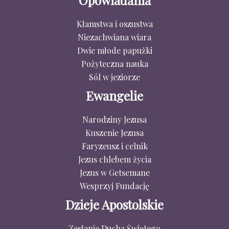
Opowiadania
Kłamstwa i oszustwa
Niezachwiana wiara
Dwie młode papużki
Pożyteczna nauka
Sól w jeziorze
Ewangelie
Narodziny Jezusa
Kuszenie Jezusa
Faryzeusz i celnik
Jezus chlebem życia
Jezus w Getsemane
Wesprzyj Fundację
Dzieje Apostolskie
Zesłanie Ducha Świętego