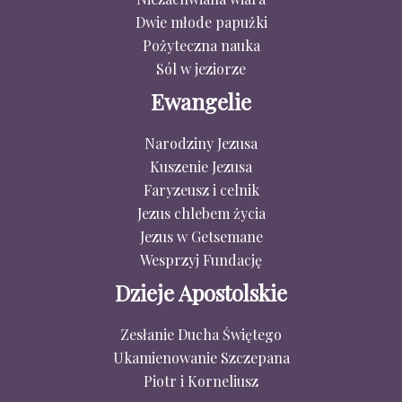
Dwie młode papużki
Pożyteczna nauka
Sól w jeziorze
Ewangelie
Narodziny Jezusa
Kuszenie Jezusa
Faryzeusz i celnik
Jezus chlebem życia
Jezus w Getsemane
Wesprzyj Fundację
Dzieje Apostolskie
Zesłanie Ducha Świętego
Ukamienowanie Szczepana
Piotr i Korneliusz