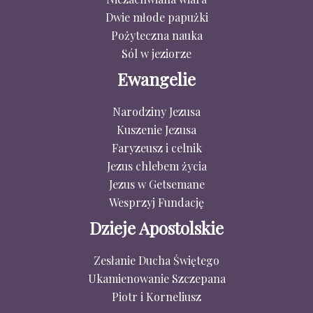
Dwie młode papużki
Pożyteczna nauka
Sól w jeziorze
Ewangelie
Narodziny Jezusa
Kuszenie Jezusa
Faryzeusz i celnik
Jezus chlebem życia
Jezus w Getsemane
Wesprzyj Fundację
Dzieje Apostolskie
Zesłanie Ducha Świętego
Ukamienowanie Szczepana
Piotr i Korneliusz