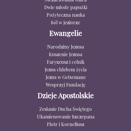
Dwie młode papużki
Pożyteczna nauka
Sól w jeziorze
Ewangelie
Narodziny Jezusa
Kuszenie Jezusa
Faryzeusz i celnik
Jezus chlebem życia
Jezus w Getsemane
Wesprzyj Fundację
Dzieje Apostolskie
Zesłanie Ducha Świętego
Ukamienowanie Szczepana
Piotr i Korneliusz