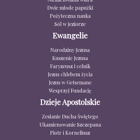
Dwie młode papużki
Pożyteczna nauka
Sól w jeziorze
Ewangelie
Narodziny Jezusa
Kuszenie Jezusa
Faryzeusz i celnik
Jezus chlebem życia
Jezus w Getsemane
Wesprzyj Fundację
Dzieje Apostolskie
Zesłanie Ducha Świętego
Ukamienowanie Szczepana
Piotr i Korneliusz