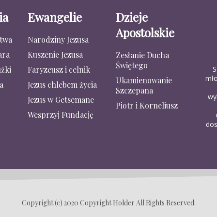
ia
Ewangelie
Dzieje
Apostolskie
stwa
Narodziny Jezusa
ara
Kuszenie Jezusa
Zesłanie Ducha
Świętego
S
żki
Faryzeusz i celnik
mło
Ukamienowanie
a
Jezus chlebem życia
Szczepana
wy
Jezus w Getsemane
Piotr i Korneliusz
Wesprzyj Fundację
dos
Copyright (c) 2020 Copyright Holder All Rights Reserved.