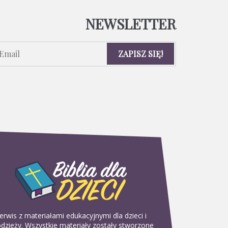
NEWSLETTER
erwis z materiałami edukacyjnymi dla dzieci i
dzieży. Wszystkie materiały zostały stworzone