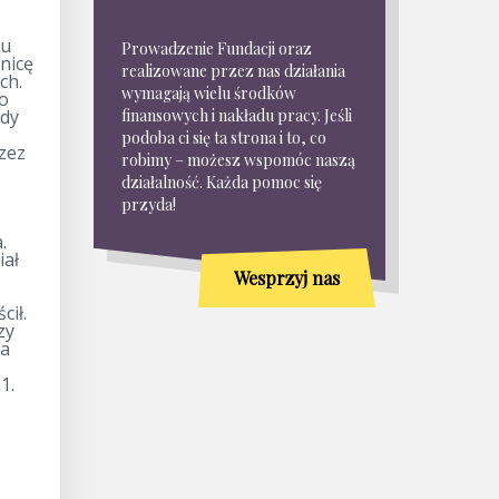
cu
Prowadzenie Fundacji oraz
nicę
realizowane przez nas działania
ch.
wymagają wielu środków
go
Gdy
finansowych i nakładu pracy. Jeśli
podoba ci się ta strona i to, co
zez
robimy – możesz wspomóc naszą
działalność. Każda pomoc się
przyda!
.
iał
Wesprzyj nas
cił.
zy
la
1.