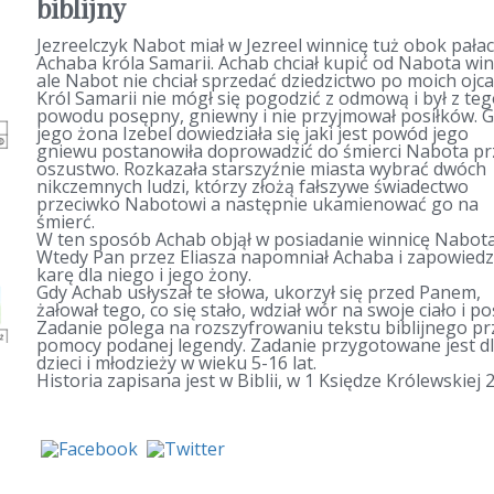
biblijny
Jezreelczyk Nabot miał w Jezreel winnicę tuż obok pała
Achaba króla Samarii. Achab chciał kupić od Nabota win
ale Nabot nie chciał sprzedać dziedzictwo po moich ojca
Król Samarii nie mógł się pogodzić z odmową i był z te
powodu posępny, gniewny i nie przyjmował posiłków. 
jego żona Izebel dowiedziała się jaki jest powód jego
gniewu postanowiła doprowadzić do śmierci Nabota pr
oszustwo. Rozkazała starszyźnie miasta wybrać dwóch
nikczemnych ludzi, którzy złożą fałszywe świadectwo
przeciwko Nabotowi a następnie ukamienować go na
śmierć.
W ten sposób Achab objął w posiadanie winnicę Nabota
Wtedy Pan przez Eliasza napomniał Achaba i zapowiedz
karę dla niego i jego żony.
Gdy Achab usłyszał te słowa, ukorzył się przed Panem,
żałował tego, co się stało, wdział wór na swoje ciało i poś
Zadanie polega na rozszyfrowaniu tekstu biblijnego pr
pomocy podanej legendy. Zadanie przygotowane jest d
dzieci i młodzieży w wieku 5-16 lat.
Historia zapisana jest w Biblii, w 1 Księdze Królewskiej 2