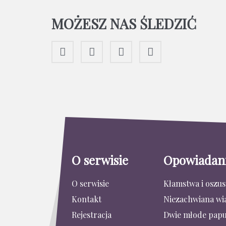
MOŻESZ NAS ŚLEDZIĆ
O serwisie
Opowiadan
O serwisie
Kłamstwa i oszu
Kontakt
Niezachwiana wi
Rejestracja
Dwie młode papu