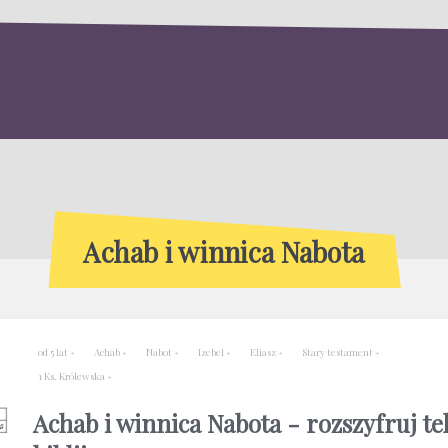
Achab i winnica Nabota
od 5 lat
Achab
Nabot
Izebel
Eliasz
Stary testament
1 Ks. Królewska
Achab i winnica Nabota - rozszyfruj te