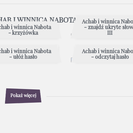
HAB I WINNICA NABOTA
Achab i winnica Nabo
chab i winnica Nabota
- znajdź ukryte sło
- krzyżówka
III
chab i winnica Nabota
Achab i winnica Nabo
- ułóż hasło
- odczytaj hasło
Pokaż więcej