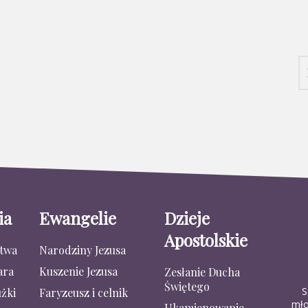
ia
Ewangelie
Dzieje
Apostolskie
stwa
Narodziny Jezusa
ara
Kuszenie Jezusa
Zesłanie Ducha
Świętego
S
żki
Faryzeusz i celnik
mło
Ukamienowanie