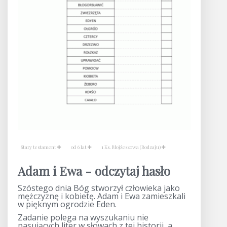
Stary testament
od 6 lat
1 Ks. Mojżeszowa (Rodzaju)
Adam i Ewa - odczytaj hasło
Szóstego dnia Bóg stworzył człowieka jako
mężczyznę i kobietę. Adam i Ewa zamieszkali
w pięknym ogrodzie Eden.
Zadanie polega na wyszukaniu nie
pasujących liter w słowach z tej historii, a