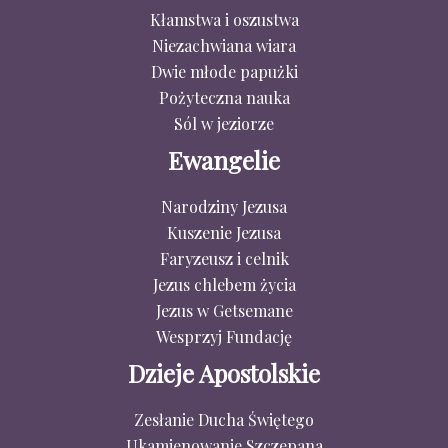
Kłamstwa i oszustwa
Niezachwiana wiara
Dwie młode papużki
Pożyteczna nauka
Sól w jeziorze
Ewangelie
Narodziny Jezusa
Kuszenie Jezusa
Faryzeusz i celnik
Jezus chlebem życia
Jezus w Getsemane
Wesprzyj Fundację
Dzieje Apostolskie
Zesłanie Ducha Świętego
Ukamienowanie Szczepana