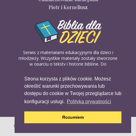
Piotr i Korneliusz
Serwis z materiałami edukacyjnymi dla dzieci i
młodzieży. Wszystkie materiały zostały stworzone
w oparciu o teksty i historie biblijne. Do
wykorzystania w domu, na religii lub w szkółkach
biblijnych. Można je pobierać, drukować i
Strona korzysta z plików cookie. Możesz
udostępniać bez żadnych opłat. Materiałów
określić warunki przechowywania lub
dostępnych na serwisie nie można wykorzystywać
w celach komercyjnych.
dostępu do cookie w Twojej przeglądarce lub
konfiguracji usługi.
Polityka prywatności
Rozumiem
Copyright (c) 2020 Copyright Holder All Rights Reserved.