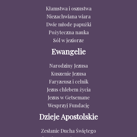
Kłamstwa i oszustwa
Niezachwiana wiara
Dwie młode papużki
Pożyteczna nauka
Sól w jeziorze
Ewangelie
Narodziny Jezusa
Kuszenie Jezusa
Faryzeusz i celnik
Jezus chlebem życia
Jezus w Getsemane
Wesprzyj Fundację
Dzieje Apostolskie
Zesłanie Ducha Świętego