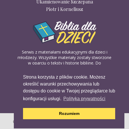
Ukamienowanie Szczepana
Piotr i Korneliusz
Serwis z materiałami edukacyjnymi dla dzieci i
młodzieży. Wszystkie materiały zostały stworzone
w oparciu o teksty i historie biblijne. Do
wykorzystania w domu, na religii lub w szkółkach
biblijnych. Można je pobierać, drukować i
Strona korzysta z plików cookie. Możesz
udostępniać bez żadnych opłat. Materiałów
określić warunki przechowywania lub
dostępnych na serwisie nie można wykorzystywać
w celach komercyjnych.
dostępu do cookie w Twojej przeglądarce lub
konfiguracji usługi.
Polityka prywatności
Rozumiem
Copyright (c) 2020 Copyright Holder All Rights Reserved.