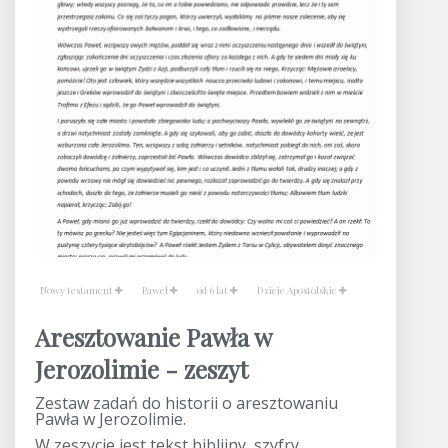
Nowy testament
Paweł
od 6 lat
Dzieje Apostolskie
Aresztowanie Pawła w
Jerozolimie - zeszyt
Zestaw zadań do historii o aresztowaniu
Pawła w Jerozolimie.
W zeszycie jest tekst biblijny, szyfry,