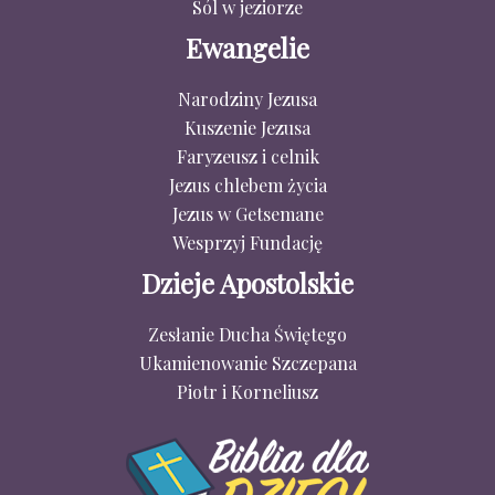
Sól w jeziorze
Ewangelie
Narodziny Jezusa
Kuszenie Jezusa
Faryzeusz i celnik
Jezus chlebem życia
Jezus w Getsemane
Wesprzyj Fundację
Dzieje Apostolskie
Zesłanie Ducha Świętego
Ukamienowanie Szczepana
Piotr i Korneliusz