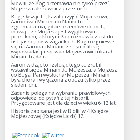
Mówili, że Bóg przemawia nie tylko przez
Mojżesza ale również przez nich.
Bóg, słysząc to, kazał przyjść Mojżeszowi,
Aaronowi i Miriam do Namiotu
Zgromadzenia, gdzie przemówił do nich,
mówiąc, że Mojżesz jest wyjątkowym
prorokiem, z którym Pan rozmawia z ust do
ust, jasno, nie w zagadkach. Bóg rozgniewał
się na Aarona i Miriam, że ośmielili się
wypowiadać przeciwko Mojżeszowi i ukarał
Miriam trądem.
Aaron widząc to i żałując tego co zrobili,
wstawił się za Miriam do Mojżesza, a Mojżesz
do Boga. Pan wysłuchał Mojżesza i Miriam
była chora i wyłączona z obozu tylko przez
siedem dni.
Zadanie polega na wybraniu prawidłowych
odpowiedzi do pytań z tej historii.
Przygotowane jest dla dzieci w wieku 6-12 lat.
Historia zapisana jest w Biblii, w 4 Księdze
Mojżeszowej (Księdze Liczb) 12.