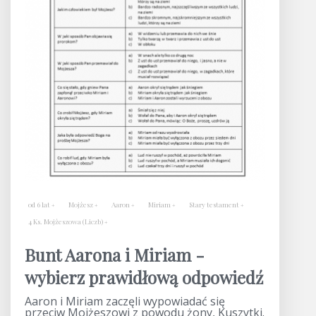
od 6 lat
Mojżesz
Aaron
Miriam
Stary testament
4 Ks. Mojżeszowa (Liczb)
Bunt Aarona i Miriam -
wybierz prawidłową odpowiedź
Aaron i Miriam zaczęli wypowiadać się
przeciw Mojżeszowi z powodu żony, Kuszytki.