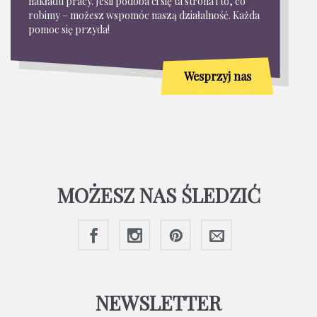
nakładu pracy. Jeśli podoba ci się ta strona i to, co
robimy – możesz wspomóc naszą działalność. Każda
pomoc się przyda!
Wesprzyj nas
MOŻESZ NAS ŚLEDZIĆ
NEWSLETTER