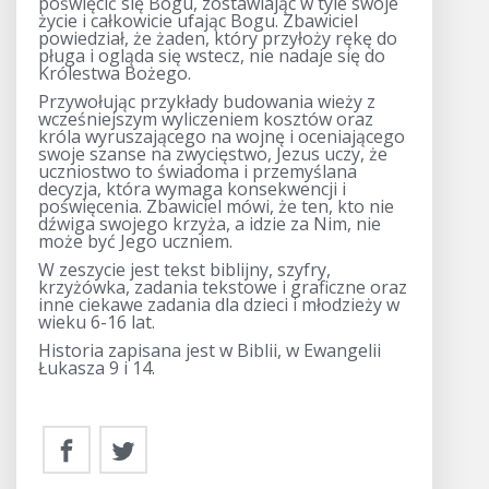
poświęcić się Bogu, zostawiając w tyle swoje
życie i całkowicie ufając Bogu. Zbawiciel
powiedział, że żaden, który przyłoży rękę do
pługa i ogląda się wstecz, nie nadaje się do
Królestwa Bożego.
Przywołując przykłady budowania wieży z
wcześniejszym wyliczeniem kosztów oraz
króla wyruszającego na wojnę i oceniającego
swoje szanse na zwycięstwo, Jezus uczy, że
uczniostwo to świadoma i przemyślana
decyzja, która wymaga konsekwencji i
poświęcenia. Zbawiciel mówi, że ten, kto nie
dźwiga swojego krzyża, a idzie za Nim, nie
może być Jego uczniem.
W zeszycie jest tekst biblijny, szyfry,
krzyżówka, zadania tekstowe i graficzne oraz
inne ciekawe zadania dla dzieci i młodzieży w
wieku 6-16 lat.
Historia zapisana jest w Biblii, w Ewangelii
Łukasza 9 i 14.