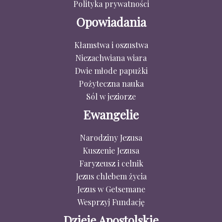
Polityka prywatności
Opowiadania
Kłamstwa i oszustwa
Niezachwiana wiara
Dwie młode papużki
Pożyteczna nauka
Sól w jeziorze
Ewangelie
Narodziny Jezusa
Kuszenie Jezusa
Faryzeusz i celnik
Jezus chlebem życia
Jezus w Getsemane
Wesprzyj Fundację
Dzieje Apostolskie