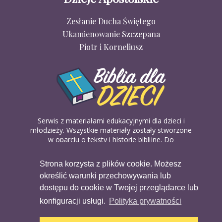
Zesłanie Ducha Świętego
Ukamienowanie Szczepana
Piotr i Korneliusz
Serwis z materiałami edukacyjnymi dla dzieci i
młodzieży. Wszystkie materiały zostały stworzone
w oparciu o teksty i historie biblijne. Do
wykorzystania w domu, na religii lub w szkółkach
biblijnych. Można je pobierać, drukować i
Strona korzysta z plików cookie. Możesz
udostępniać bez żadnych opłat. Materiałów
określić warunki przechowywania lub
dostępnych na serwisie nie można wykorzystywać
w celach komercyjnych.
dostępu do cookie w Twojej przeglądarce lub
konfiguracji usługi.
Polityka prywatności