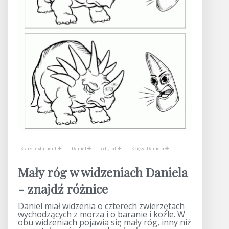
Stary testament
Daniel
od 5 lat
Księga Daniela
Mały róg w widzeniach Daniela
- znajdź różnice
Daniel miał widzenia o czterech zwierzętach
wychodzących z morza i o baranie i koźle. W
obu widzeniach pojawia się mały róg, inny niż