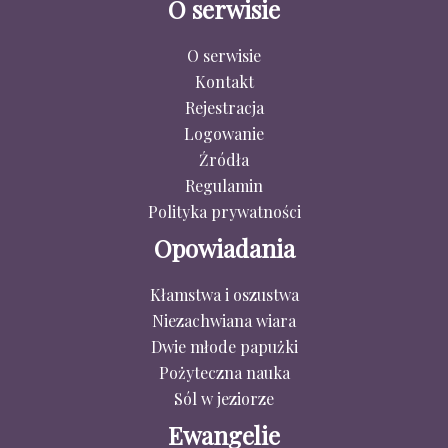
O serwisie
O serwisie
Kontakt
Rejestracja
Logowanie
Źródła
Regulamin
Polityka prywatności
Opowiadania
Kłamstwa i oszustwa
Niezachwiana wiara
Dwie młode papużki
Pożyteczna nauka
Sól w jeziorze
Ewangelie