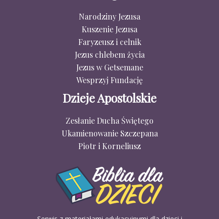
Narodziny Jezusa
Kuszenie Jezusa
Faryzeusz i celnik
Jezus chlebem życia
Jezus w Getsemane
Wesprzyj Fundację
Dzieje Apostolskie
Zesłanie Ducha Świętego
Ukamienowanie Szczepana
Piotr i Korneliusz
Serwis z materiałami edukacyjnymi dla dzieci i