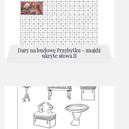
Dary na budowę Przybytku - znajdź
ukryte słowa II