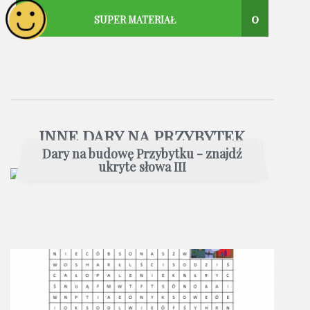
0
SUPER MATERIAŁ
INNE DARY NA PRZYBYTEK
Dary na budowę Przybytku - znajdź
ukryte słowa III