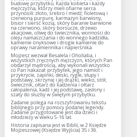
budowę przybytku. Każda kobieta i każdy
mężczyzna, którzy mieli ofiarne serca
przynosili: złoto, srebro i miedź; fioletową i
czerwoną purpurę, karmazyn barwiony,
bisior i sierść kozią, skóry baranie barwione
na czerwono, skóry borsucze, drzewo
akacjowe, oliwę do świecznika, wonności do
oleju namaszczania i do wonnego kadzidła,
kamienie onyksowe i drogie kamienie do
oprawy naramiennika i napierśnika.
Mojżesz wezwał Besalela i Oholiaba, i
wszystkich zręcznych mężczyzn, których Pan
obdarzył mądrością, aby wykonali wszystko
co Pan nakazał: przybytek, jego namiot i
przykrycie, zapinki, deski, rygle, słupy i
podstawy, skrzynię i jej drążki, wieko, stół,
świecznik, ołtarz do kadzenia i ołtarz
całopalenia, kadź i jej podstawę, zasłony i
szaty do służby w świętym przybytku.
Zadanie polega na rozszyfrowaniu tekstu
biblijnego przy pomocy podanej legendy.
Zadanie przygotowane jest dla dzieci i
młodzieży w wieku 5-16 lat.
Historia zapisana jest w Biblii, w 2 Księdze
Mojżeszowej (Księdze Wyjścia) 35 i 36.