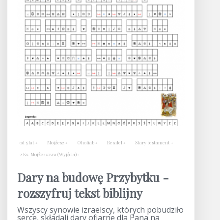
od 5 lat
Mojżesz
Oholiab
Besalel
Stary testament
2 Ks. Mojżeszowa (Wyjścia)
Dary na budowę Przybytku -
rozszyfruj tekst biblijny
Wszyscy synowie izraelscy, których pobudziło
serce, składali dary ofiarne dla Pana na