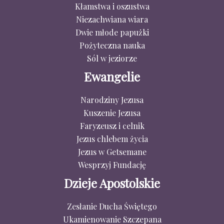
Kłamstwa i oszustwa
Niezachwiana wiara
Dwie młode papużki
Pożyteczna nauka
Sól w jeziorze
Ewangelie
Narodziny Jezusa
Kuszenie Jezusa
Faryzeusz i celnik
Jezus chlebem życia
Jezus w Getsemane
Wesprzyj Fundację
Dzieje Apostolskie
Zesłanie Ducha Świętego
Ukamienowanie Szczepana