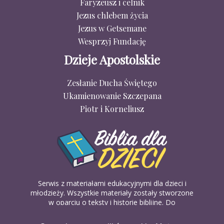
Faryzeusz i celnik
Jezus chlebem życia
Jezus w Getsemane
Wesprzyj Fundację
Dzieje Apostolskie
Zesłanie Ducha Świętego
Ukamienowanie Szczepana
Piotr i Korneliusz
Serwis z materiałami edukacyjnymi dla dzieci i
młodzieży. Wszystkie materiały zostały stworzone
w oparciu o teksty i historie biblijne. Do
wykorzystania w domu, na religii lub w szkółkach
biblijnych. Można je pobierać, drukować i