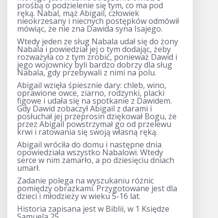
prośbą o podzielenie się tym, co ma pod
ręką. Nabal, mąż Abigail, człowiek
nieokrzesany i niecnych postępków odmówił
mówiąc, że nie zna Dawida syna Isajego.
Wtedy jeden ze sług Nabala udał się do żony
Nabala i powiedział jej o tym dodając, żeby
rozważyła co z tym zrobić, ponieważ Dawid i
jego wojownicy byli bardzo dobrzy dla sług
Nabala, gdy przebywali z nimi na polu.
Abigail wzięła śpiesznie dary: chleb, wino,
oprawione owce, ziarno, rodzynki, placki
figowe i udała się na spotkanie z Dawidem.
Gdy Dawid zobaczył Abigail z darami i
posłuchał jej przeprosin dziękował Bogu, że
przez Abigail powstrzymał go od przelewu
krwi i ratowania się swoją własną ręką.
Abigail wróciła do domu i następne dnia
opowiedziała wszystko Nabalowi. Wtedy
serce w nim zamarło, a po dziesięciu dniach
umarł.
Zadanie polega na wyszukaniu różnic
pomiędzy obrazkami. Przygotowane jest dla
dzieci i młodzieży w wieku 5-16 lat.
Historia zapisana jest w Biblii, w 1 Księdze
Samuela 25.