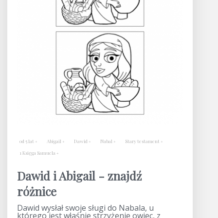
od 5 lat
Abigail
Dawid
Nabal
Stary testament
1 Księga Samuela
Dawid i Abigail - znajdź
różnice
Dawid wysłał swoje sługi do Nabala, u
którego jest właśnie strzyżenie owiec, z