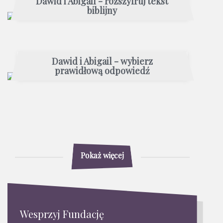
Dawid i Abigail - rozszyfruj tekst
biblijny
Dawid i Abigail - wybierz
prawidłową odpowiedź
Pokaż więcej
Wesprzyj Fundację