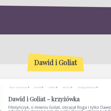
Dawid i Goliat
Stary testament
Dawid
Goliat
od 8 lat
1 Księga Samuela
Dawid i Goliat - krzyżówka
Filistyńczyk, o imieniu Goliat, obrażał Boga i tylko Dawi