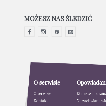
MOŻESZ NAS ŚLEDZIĆ
O serwisie
Opowiadan
O serwisie
Kłamstwa i oszu
Kontakt
Niezachwiana wi