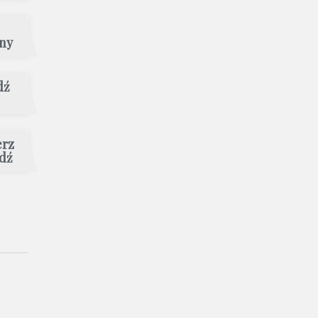
jny
dź
erz
dź