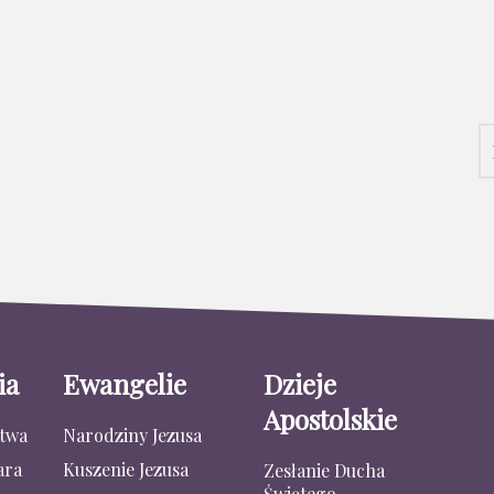
ia
Ewangelie
Dzieje
Apostolskie
stwa
Narodziny Jezusa
ara
Kuszenie Jezusa
Zesłanie Ducha
Świętego