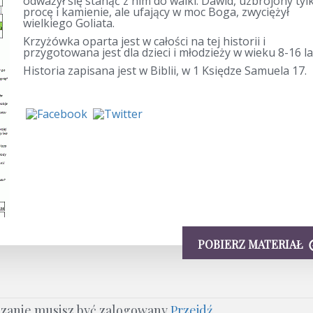
odważył się stanąć z nim do walki. Dawid, uzbrojony tyl
procę i kamienie, ale ufający w moc Boga, zwyciężył
wielkiego Goliata.
Krzyżówka oparta jest w całości na tej historii i
przygotowana jest dla dzieci i młodzieży w wieku 8-16 la
Historia zapisana jest w Biblii, w 1 Księdze Samuela 17.
POBIERZ MATERIAŁ
ązanie musisz być zalogowany
Przejdź