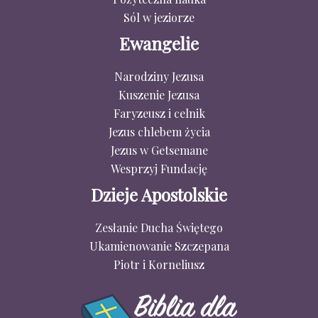
Sól w jeziorze
Ewangelie
Narodziny Jezusa
Kuszenie Jezusa
Faryzeusz i celnik
Jezus chlebem życia
Jezus w Getsemane
Wesprzyj Fundację
Dzieje Apostolskie
Zesłanie Ducha Świętego
Ukamienowanie Szczepana
Piotr i Korneliusz