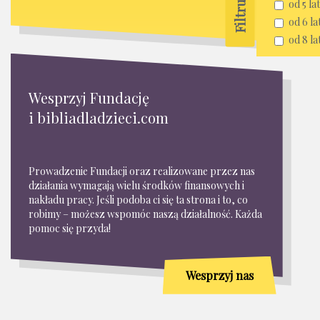
od 5 lat
od 6 la
od 8 la
Wesprzyj Fundację
i bibliadladzieci.com
Prowadzenie Fundacji oraz realizowane przez nas
działania wymagają wielu środków finansowych i
nakładu pracy. Jeśli podoba ci się ta strona i to, co
robimy – możesz wspomóc naszą działalność. Każda
pomoc się przyda!
Wesprzyj nas