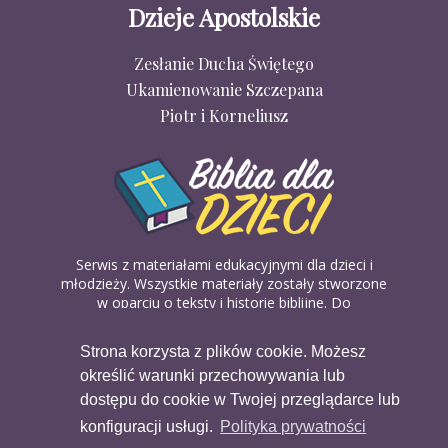
Dzieje Apostolskie
Zesłanie Ducha Świętego
Ukamienowanie Szczepana
Piotr i Korneliusz
Serwis z materiałami edukacyjnymi dla dzieci i
młodzieży. Wszystkie materiały zostały stworzone
w oparciu o teksty i historie biblijne. Do
wykorzystania w domu, na religii lub w szkółkach
biblijnych. Można je pobierać, drukować i
Strona korzysta z plików cookie. Możesz
udostępniać bez żadnych opłat. Materiałów
określić warunki przechowywania lub
dostępnych na serwisie nie można wykorzystywać
w celach komercyjnych.
dostępu do cookie w Twojej przeglądarce lub
konfiguracji usługi.
Polityka prywatności