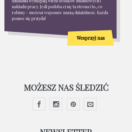
działania wymagają wielu środków finansowych i
nakładu pracy. Jeśli podoba ci się ta strona i to, co
robimy – możesz wspomóc naszą działalność. Każda
pomoc się przyda!
Wesprzyj nas
MOŻESZ NAS ŚLEDZIĆ