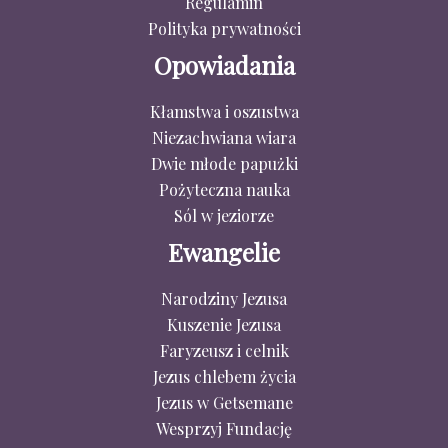
Regulamin
Polityka prywatności
Opowiadania
Kłamstwa i oszustwa
Niezachwiana wiara
Dwie młode papużki
Pożyteczna nauka
Sól w jeziorze
Ewangelie
Narodziny Jezusa
Kuszenie Jezusa
Faryzeusz i celnik
Jezus chlebem życia
Jezus w Getsemane
Wesprzyj Fundację