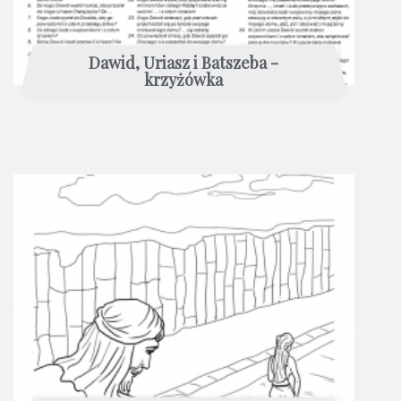
Dawid, Uriasz i Batszeba -
krzyżówka