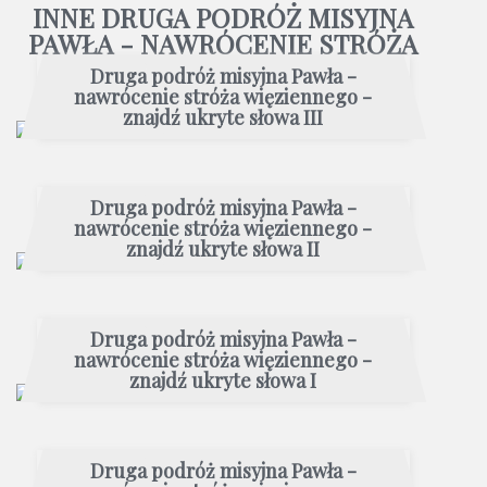
INNE DRUGA PODRÓŻ MISYJNA
PAWŁA - NAWRÓCENIE STRÓŻA
WIĘZIENNEGO
Druga podróż misyjna Pawła -
nawrócenie stróża więziennego -
znajdź ukryte słowa III
Druga podróż misyjna Pawła -
nawrócenie stróża więziennego -
znajdź ukryte słowa II
Druga podróż misyjna Pawła -
nawrócenie stróża więziennego -
znajdź ukryte słowa I
Druga podróż misyjna Pawła -