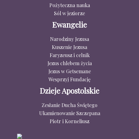
Pożyteczna nauka
Sól w jeziorze
Ewangelie
Narodziny Jezusa
Kuszenie Jezusa
Faryzeusz i celnik
Jezus chlebem życia
Jezus w Getsemane
Wesprzyj Fundację
Dzieje Apostolskie
Zesłanie Ducha Świętego
Ukamienowanie Szczepana
Piotr i Korneliusz