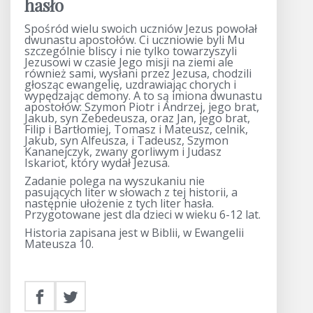
hasło
Spośród wielu swoich uczniów Jezus powołał
dwunastu apostołów. Ci uczniowie byli Mu
szczególnie bliscy i nie tylko towarzyszyli
Jezusowi w czasie Jego misji na ziemi ale
również sami, wysłani przez Jezusa, chodzili
głosząc ewangelię, uzdrawiając chorych i
wypędzając demony. A to są imiona dwunastu
apostołów: Szymon Piotr i Andrzej, jego brat,
Jakub, syn Zebedeusza, oraz Jan, jego brat,
Filip i Bartłomiej, Tomasz i Mateusz, celnik,
Jakub, syn Alfeusza, i Tadeusz, Szymon
Kananejczyk, zwany gorliwym i Judasz
Iskariot, który wydał Jezusa.
Zadanie polega na wyszukaniu nie
pasujących liter w słowach z tej historii, a
następnie ułożenie z tych liter hasła.
Przygotowane jest dla dzieci w wieku 6-12 lat.
Historia zapisana jest w Biblii, w Ewangelii
Mateusza 10.