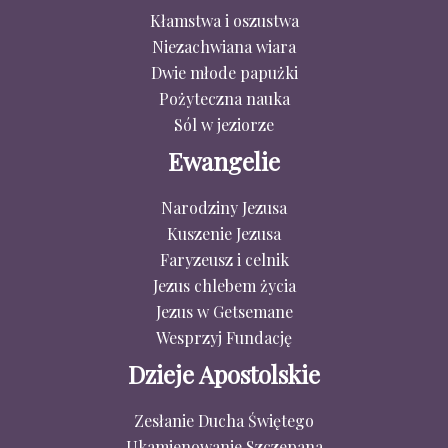
Kłamstwa i oszustwa
Niezachwiana wiara
Dwie młode papużki
Pożyteczna nauka
Sól w jeziorze
Ewangelie
Narodziny Jezusa
Kuszenie Jezusa
Faryzeusz i celnik
Jezus chlebem życia
Jezus w Getsemane
Wesprzyj Fundację
Dzieje Apostolskie
Zesłanie Ducha Świętego
Ukamienowanie Szczepana