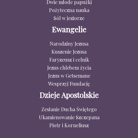
Dwie młode papużki
Pożyteczna nauka
Sól w jeziorze
Ewangelie
Narodziny Jezusa
Kuszenie Jezusa
Faryzeusz i celnik
Jezus chlebem życia
Jezus w Getsemane
Wesprzyj Fundację
Dzieje Apostolskie
Zesłanie Ducha Świętego
Ukamienowanie Szczepana
Piotr i Korneliusz