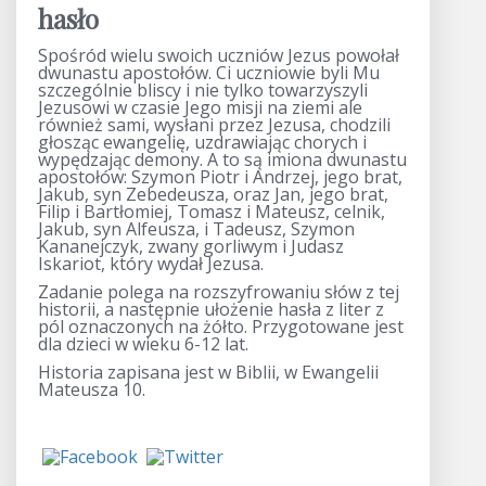
hasło
Spośród wielu swoich uczniów Jezus powołał
dwunastu apostołów. Ci uczniowie byli Mu
szczególnie bliscy i nie tylko towarzyszyli
Jezusowi w czasie Jego misji na ziemi ale
również sami, wysłani przez Jezusa, chodzili
głosząc ewangelię, uzdrawiając chorych i
wypędzając demony. A to są imiona dwunastu
apostołów: Szymon Piotr i Andrzej, jego brat,
Jakub, syn Zebedeusza, oraz Jan, jego brat,
Filip i Bartłomiej, Tomasz i Mateusz, celnik,
Jakub, syn Alfeusza, i Tadeusz, Szymon
Kananejczyk, zwany gorliwym i Judasz
Iskariot, który wydał Jezusa.
Zadanie polega na rozszyfrowaniu słów z tej
historii, a następnie ułożenie hasła z liter z
pól oznaczonych na żółto. Przygotowane jest
dla dzieci w wieku 6-12 lat.
Historia zapisana jest w Biblii, w Ewangelii
Mateusza 10.