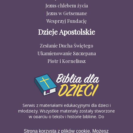
Jezus chlebem życia
Jezus w Getsemane
Wesprzyj Fundację
Dzieje Apostolskie
Zesłanie Ducha Świętego
Ukamienowanie Szczepana
Piotr i Korneliusz
Serwis z materiałami edukacyjnymi dla dzieci i
młodzieży. Wszystkie materiały zostały stworzone
w oparciu o teksty i historie biblijne. Do
wykorzystania w domu, na religii lub w szkółkach
biblijnych. Można je pobierać, drukować i
Strona korzysta z plików cookie. Możesz