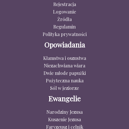
Rejestracja
Logowanie
Źródła
Regulamin
Polityka prywatności
Opowiadania
Kłamstwa i oszustwa
Niezachwiana wiara
Dwie młode papużki
Pożyteczna nauka
Sól w jeziorze
Ewangelie
Narodziny Jezusa
Kuszenie Jezusa
Faryzeusz i celnik