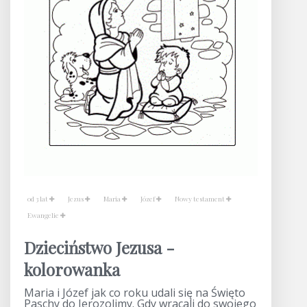
od 3 lat
Jezus
Maria
Józef
Nowy testament
Ewangelie
Dzieciństwo Jezusa -
kolorowanka
Maria i Józef jak co roku udali się na Święto
Paschy do Jerozolimy. Gdy wracali do swojego