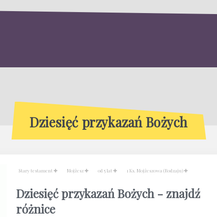
Dziesięć przykazań Bożych
Stary testament
Mojżesz
od 5 lat
1 Ks. Mojżeszowa (Rodzaju)
Dziesięć przykazań Bożych - znajdź
różnice