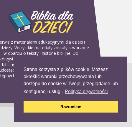
erwis z materiałami edukacyjnymi dla dzieci i
dzieży. Wszystkie materiały zostały stworzone
w oparciu o teksty i historie biblijne. Do
korzystania w domu, na religii lub w szkółkach
biblijnych. Można je pobierać, drukować i
Strona korzysta z plików cookie. Możesz
udostępniać bez żadnych opłat. Materiałów
tępnych na serwisie nie można wykorzystywać
określić warunki przechowywania lub
w celach komercyjnych.
dostępu do cookie w Twojej przeglądarce lub
konfiguracji usługi.
Polityka prywatności
Rozumiem