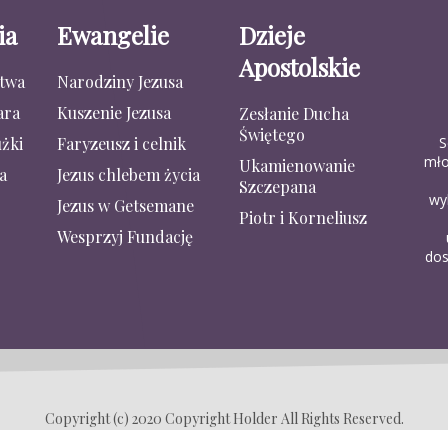
ia
Ewangelie
Dzieje
Apostolskie
stwa
Narodziny Jezusa
ara
Kuszenie Jezusa
Zesłanie Ducha
Świętego
S
żki
Faryzeusz i celnik
mło
Ukamienowanie
a
Jezus chlebem życia
Szczepana
wy
Jezus w Getsemane
Piotr i Korneliusz
Wesprzyj Fundację
dos
Copyright (c) 2020 Copyright Holder All Rights Reserved.