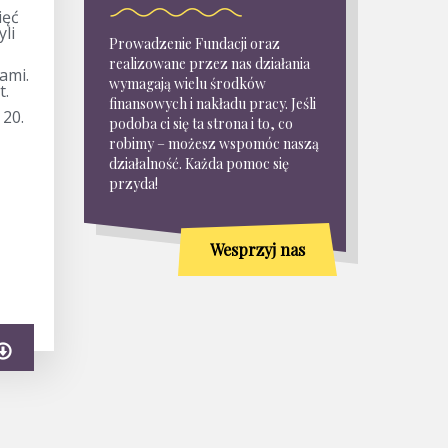
ięć
yli
Prowadzenie Fundacji oraz
realizowane przez nas działania
ami.
wymagają wielu środków
t.
finansowych i nakładu pracy. Jeśli
 20.
podoba ci się ta strona i to, co
robimy – możesz wspomóc naszą
działalność. Każda pomoc się
przyda!
Wesprzyj nas