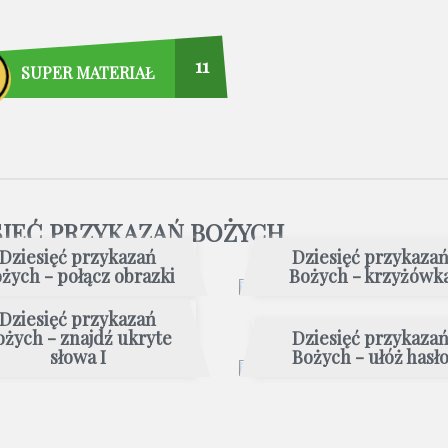
11
SUPER MATERIAŁ
SIĘĆ PRZYKAZAŃ BOŻYCH
Dziesięć przykazań
Dziesięć przykaza
żych - połącz obrazki
Bożych - krzyżówk
Dziesięć przykazań
ożych - znajdź ukryte
Dziesięć przykaza
słowa I
Bożych - ułóż hasł