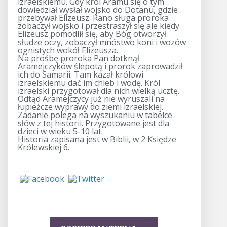
izraelskiemu. Gdy król Aramu się o tym
dowiedział wysłał wojsko do Dotanu, gdzie
przebywał Elizeusz. Rano sługa proroka
zobaczył wojsko i przestraszył się ale kiedy
Elizeusz pomodlił się, aby Bóg otworzył
słudze oczy, zobaczył mnóstwo koni i wozów
ognistych wokół Elizeusza.
Na prośbę proroka Pan dotknął
Aramejczyków ślepotą i prorok zaprowadził
ich do Samarii. Tam kazał królowi
izraelskiemu dać im chleb i wodę. Król
izraelski przygotował dla nich wielką ucztę.
Odtąd Aramejczycy już nie wyruszali na
łupieżcze wyprawy do ziemi izraelskiej.
Zadanie polega na wyszukaniu w tabelce
słów z tej historii. Przygotowane jest dla
dzieci w wieku 5-10 lat.
Historia zapisana jest w Biblii, w 2 Księdze
Królewskiej 6.