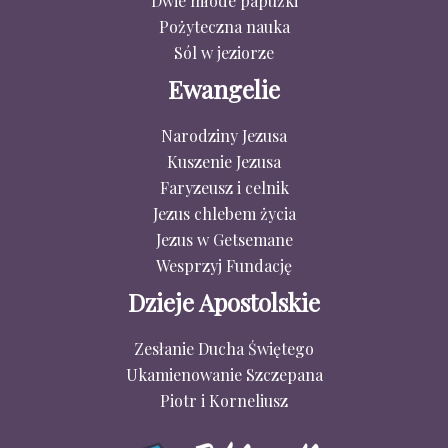
Dwie młode papużki
Pożyteczna nauka
Sól w jeziorze
Ewangelie
Narodziny Jezusa
Kuszenie Jezusa
Faryzeusz i celnik
Jezus chlebem życia
Jezus w Getsemane
Wesprzyj Fundację
Dzieje Apostolskie
Zesłanie Ducha Świętego
Ukamienowanie Szczepana
Piotr i Korneliusz