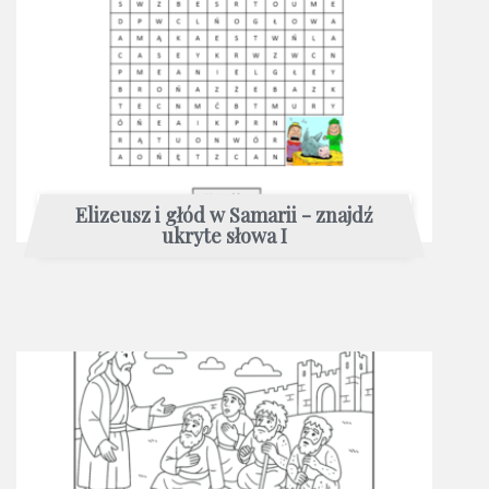
Elizeusz i głód w Samarii - znajdź
ukryte słowa I