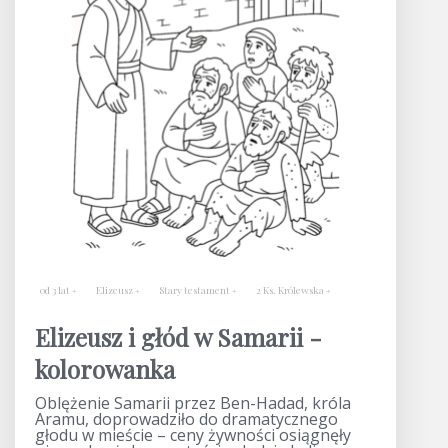
od 3 lat
Elizeusz
Stary testament
2 Ks. Królewska
Elizeusz i głód w Samarii -
kolorowanka
Oblężenie Samarii przez Ben-Hadad, króla
Aramu, doprowadziło do dramatycznego
głodu w mieście – ceny żywności osiągnęły