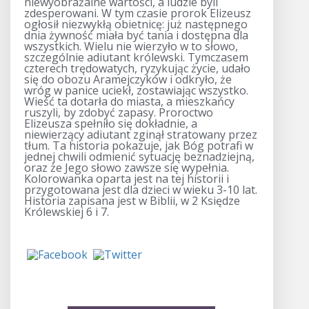
niewyobrażalne wartości, a ludzie byli
zdesperowani. W tym czasie prorok Elizeusz
ogłosił niezwykłą obietnicę: już następnego
dnia żywność miała być tania i dostępna dla
wszystkich. Wielu nie wierzyło w to słowo,
szczególnie adiutant królewski. Tymczasem
czterech trędowatych, ryzykując życie, udało
się do obozu Aramejczyków i odkryło, że
wróg w panice uciekł, zostawiając wszystko.
Wieść ta dotarła do miasta, a mieszkańcy
ruszyli, by zdobyć zapasy. Proroctwo
Elizeusza spełniło się dokładnie, a
niewierzący adiutant zginął stratowany przez
tłum. Ta historia pokazuje, jak Bóg potrafi w
jednej chwili odmienić sytuację beznadziejną,
oraz że Jego słowo zawsze się wypełnia.
Kolorowanka oparta jest na tej historii i
przygotowana jest dla dzieci w wieku 3-10 lat.
Historia zapisana jest w Biblii, w 2 Księdze
Królewskiej 6 i 7.