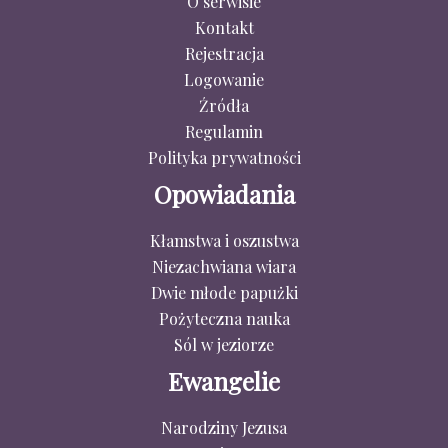
O serwisie
Kontakt
Rejestracja
Logowanie
Źródła
Regulamin
Polityka prywatności
Opowiadania
Kłamstwa i oszustwa
Niezachwiana wiara
Dwie młode papużki
Pożyteczna nauka
Sól w jeziorze
Ewangelie
Narodziny Jezusa