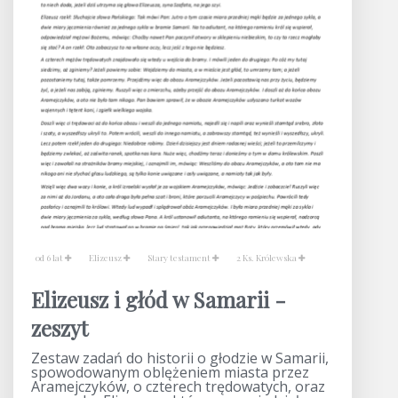
od 6 lat
Elizeusz
Stary testament
2 Ks. Królewska
Elizeusz i głód w Samarii -
zeszyt
Zestaw zadań do historii o głodzie w Samarii,
spowodowanym oblężeniem miasta przez
Aramejczyków, o czterech trędowatych, oraz