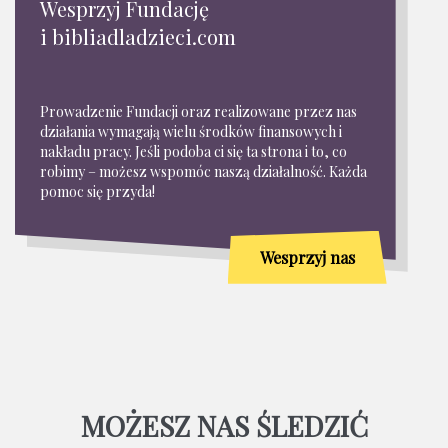
Wesprzyj Fundację
i bibliadladzieci.com
Prowadzenie Fundacji oraz realizowane przez nas
działania wymagają wielu środków finansowych i
nakładu pracy. Jeśli podoba ci się ta strona i to, co
robimy – możesz wspomóc naszą działalność. Każda
pomoc się przyda!
Wesprzyj nas
MOŻESZ NAS ŚLEDZIĆ