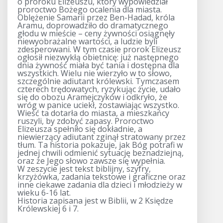
o proroku Elizeuszu, który wypowiedział
proroctwo Bożego ocalenia dla miasta.
Oblężenie Samarii przez Ben-Hadad, króla
Aramu, doprowadziło do dramatycznego
głodu w mieście – ceny żywności osiągnęły
niewyobrażalne wartości, a ludzie byli
zdesperowani. W tym czasie prorok Elizeusz
ogłosił niezwykłą obietnicę: już następnego
dnia żywność miała być tania i dostępna dla
wszystkich. Wielu nie wierzyło w to słowo,
szczególnie adiutant królewski. Tymczasem
czterech trędowatych, ryzykując życie, udało
się do obozu Aramejczyków i odkryło, że
wróg w panice uciekł, zostawiając wszystko.
Wieść ta dotarła do miasta, a mieszkańcy
ruszyli, by zdobyć zapasy. Proroctwo
Elizeusza spełniło się dokładnie, a
niewierzący adiutant zginął stratowany przez
tłum. Ta historia pokazuje, jak Bóg potrafi w
jednej chwili odmienić sytuację beznadziejną,
oraz że Jego słowo zawsze się wypełnia.
W zeszycie jest tekst biblijny, szyfry,
krzyżówka, zadania tekstowe i graficzne oraz
inne ciekawe zadania dla dzieci i młodzieży w
wieku 6-16 lat.
Historia zapisana jest w Biblii, w 2 Księdze
Królewskiej 6 i 7.