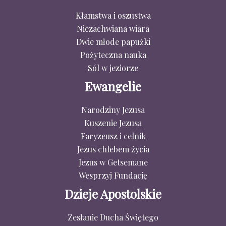
Kłamstwa i oszustwa
Niezachwiana wiara
Dwie młode papużki
Pożyteczna nauka
Sól w jeziorze
Ewangelie
Narodziny Jezusa
Kuszenie Jezusa
Faryzeusz i celnik
Jezus chlebem życia
Jezus w Getsemane
Wesprzyj Fundację
Dzieje Apostolskie
Zesłanie Ducha Świętego