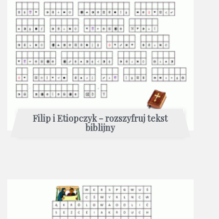
Filip i Etiopczyk - rozszyfruj tekst
biblijny