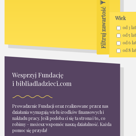
Filtruj zawartość
Wiek
od 3 lat
od 5 lat
od 6 la
od 8 la
Wesprzyj Fundację
i bibliadladzieci.com
Prowadzenie Fundacji oraz realizowane przez nas
działania wymagają wielu środków finansowych i
nakładu pracy. Jeśli podoba ci się ta strona i to, co
robimy – możesz wspomóc naszą działalność. Każda
pomoc się przyda!