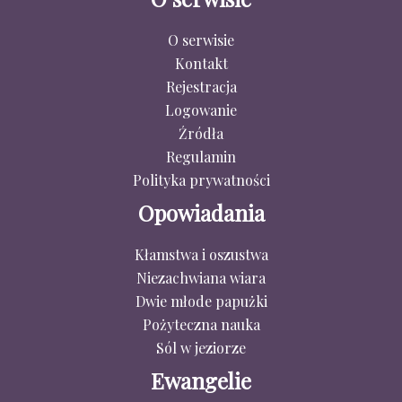
O serwisie
Kontakt
Rejestracja
Logowanie
Źródła
Regulamin
Polityka prywatności
Opowiadania
Kłamstwa i oszustwa
Niezachwiana wiara
Dwie młode papużki
Pożyteczna nauka
Sól w jeziorze
Ewangelie