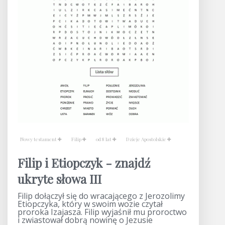
Nowy testament
Filip
od 8 lat
Dzieje Apostolskie
Filip i Etiopczyk - znajdź
ukryte słowa III
Filip dołączył się do wracającego z Jerozolimy
Etiopczyka, który w swoim wozie czytał
proroka Izajasza. Filip wyjaśnił mu proroctwo
i zwiastował dobrą nowinę o Jezusie