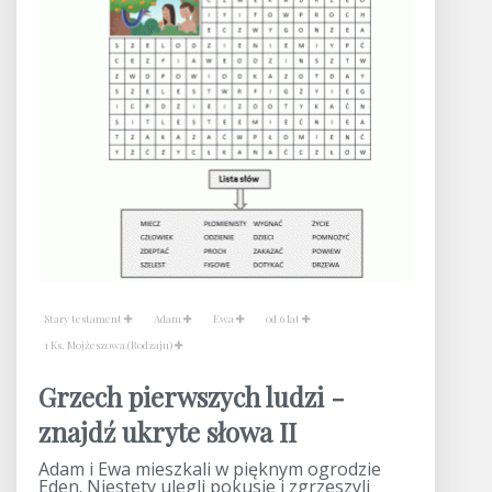
Stary testament
Adam
Ewa
od 6 lat
1 Ks. Mojżeszowa (Rodzaju)
Grzech pierwszych ludzi -
znajdź ukryte słowa II
Adam i Ewa mieszkali w pięknym ogrodzie
Eden. Niestety ulegli pokusie i zgrzeszyli