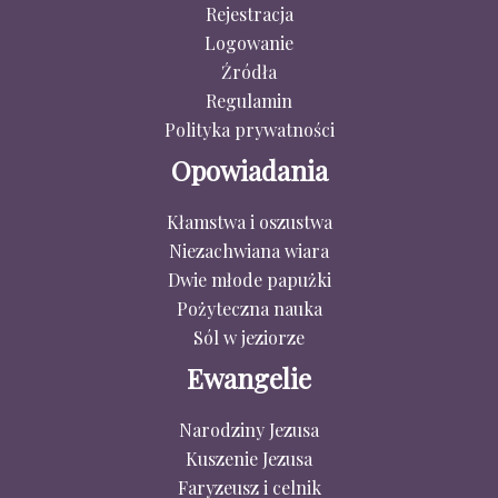
Rejestracja
Logowanie
Źródła
Regulamin
Polityka prywatności
Opowiadania
Kłamstwa i oszustwa
Niezachwiana wiara
Dwie młode papużki
Pożyteczna nauka
Sól w jeziorze
Ewangelie
Narodziny Jezusa
Kuszenie Jezusa
Faryzeusz i celnik