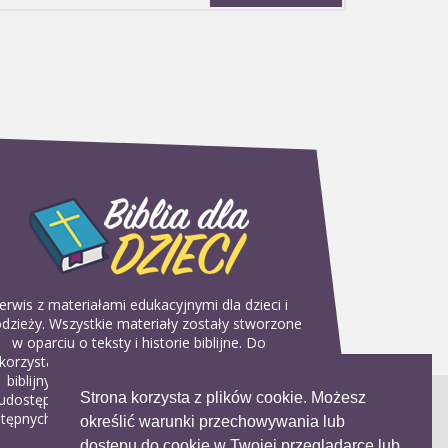
erwis z materiałami edukacyjnymi dla dzieci i
dzieży. Wszystkie materiały zostały stworzone
w oparciu o teksty i historie biblijne. Do
korzystania w domu, na religii lub w szkółkach
biblijnych. Można je pobierać, drukować i
Strona korzysta z plików cookie. Możesz
udostępniać bez żadnych opłat. Materiałów
tępnych na serwisie nie można wykorzystywać
określić warunki przechowywania lub
w celach komercyjnych.
dostępu do cookie w Twojej przeglądarce lub