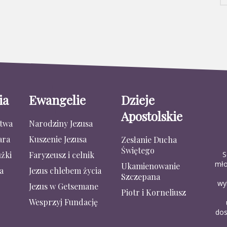
ia
Ewangelie
Dzieje
Apostolskie
stwa
Narodziny Jezusa
ara
Kuszenie Jezusa
Zesłanie Ducha
Świętego
S
żki
Faryzeusz i celnik
mło
Ukamienowanie
a
Jezus chlebem życia
Szczepana
wy
Jezus w Getsemane
Piotr i Korneliusz
Wesprzyj Fundację
dos