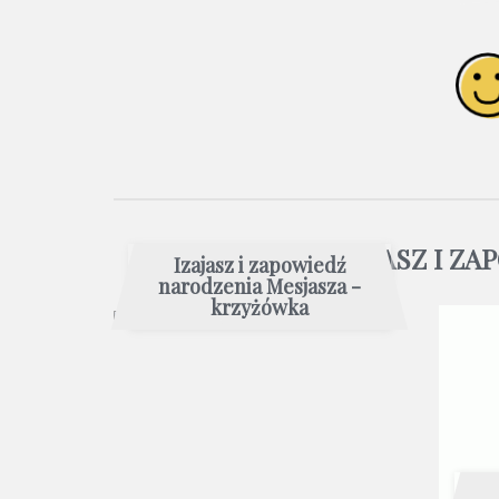
INNE IZAJASZ I Z
Izajasz i zapowiedź
narodzenia Mesjasza -
krzyżówka