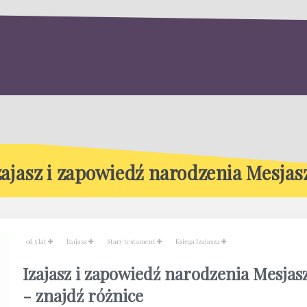
zajasz i zapowiedź narodzenia Mesjas
od 5 lat
Izajasz
Stary testament
Księga Izajasza
Izajasz i zapowiedź narodzenia Mesjas
- znajdź różnice