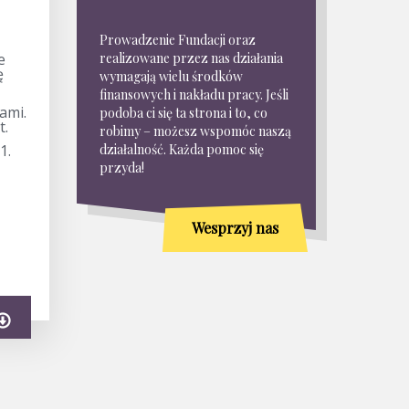
Prowadzenie Fundacji oraz
e
realizowane przez nas działania
ę
wymagają wielu środków
finansowych i nakładu pracy. Jeśli
ami.
podoba ci się ta strona i to, co
t.
robimy – możesz wspomóc naszą
1.
działalność. Każda pomoc się
przyda!
Wesprzyj nas