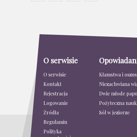
O serwisie
Opowiadan
O serwisie
Kłamstwa i oszu
Kontakt
Niezachwiana wi
Rejestracja
Dwie młode papu
Logowanie
Pożyteczna nauk
Źródła
Sól w jeziorze
Regulamin
Polityka