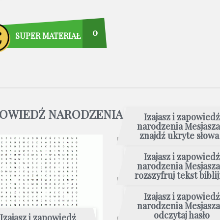
0
SUPER MATERIAŁ
APOWIEDŹ NARODZENIA MESJASZA
Izajasz i zapowiedź
narodzenia Mesjasza
znajdź ukryte słowa 
Izajasz i zapowiedź
narodzenia Mesjasza
rozszyfruj tekst bibli
Izajasz i zapowiedź
narodzenia Mesjasza
odczytaj hasło
Izajasz i zapowiedź