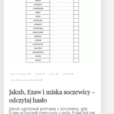
Stary testament
Jakub
Ezaw
od 6 lat
1 Ks. Mojżeszowa (Rodzaju)
Jakub, Ezaw i miska soczewicy -
odczytaj hasło
Jakub ugotował potrawę z soczewicy, gdy
Ezaw przyszedł zmęczony z pola. Ezaw był tak