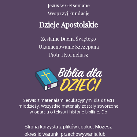
Jezus w Getsemane
Wesprzyj Fundację
Dzieje Apostolskie
Zesłanie Ducha Świętego
Ukamienowanie Szczepana
Piotr i Korneliusz
Serwis z materiałami edukacyjnymi dla dzieci i
młodzieży. Wszystkie materiały zostały stworzone
w oparciu o teksty i historie biblijne. Do
wykorzystania w domu, na religii lub w szkółkach
biblijnych. Można je pobierać, drukować i
Strona korzysta z plików cookie. Możesz
udostępniać bez żadnych opłat. Materiałów
określić warunki przechowywania lub
dostępnych na serwisie nie można wykorzystywać