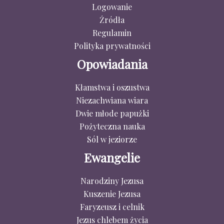
Logowanie
Źródła
Regulamin
Polityka prywatności
Opowiadania
Kłamstwa i oszustwa
Niezachwiana wiara
Dwie młode papużki
Pożyteczna nauka
Sól w jeziorze
Ewangelie
Narodziny Jezusa
Kuszenie Jezusa
Faryzeusz i celnik
Jezus chlebem życia