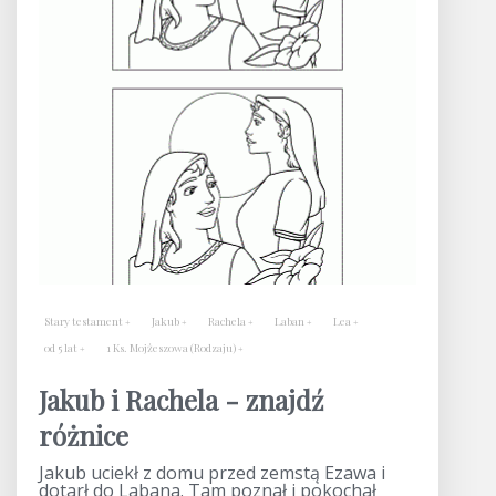
Stary testament
Jakub
Rachela
Laban
Lea
od 5 lat
1 Ks. Mojżeszowa (Rodzaju)
Jakub i Rachela - znajdź
różnice
Jakub uciekł z domu przed zemstą Ezawa i
dotarł do Labana. Tam poznał i pokochał