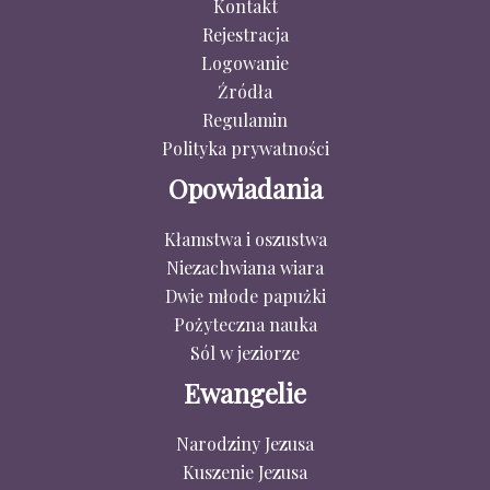
Kontakt
Rejestracja
Logowanie
Źródła
Regulamin
Polityka prywatności
Opowiadania
Kłamstwa i oszustwa
Niezachwiana wiara
Dwie młode papużki
Pożyteczna nauka
Sól w jeziorze
Ewangelie
Narodziny Jezusa
Kuszenie Jezusa