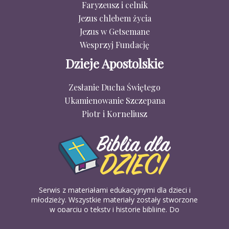
Faryzeusz i celnik
Jezus chlebem życia
Jezus w Getsemane
Wesprzyj Fundację
Dzieje Apostolskie
Zesłanie Ducha Świętego
Ukamienowanie Szczepana
Piotr i Korneliusz
Serwis z materiałami edukacyjnymi dla dzieci i
młodzieży. Wszystkie materiały zostały stworzone
w oparciu o teksty i historie biblijne. Do
wykorzystania w domu, na religii lub w szkółkach
biblijnych. Można je pobierać, drukować i