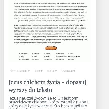
Nowy testament
Jezus
od 6 lat
Ewangelie
Jezus chlebem życia - dopasuj
wyrazy do tekstu
Jezus nauczał Żydów, że to On jest tym
prawdziwym chlebem, który zstąpił z nieba i
który daje życie wieczne. Kto będzie jadł ten