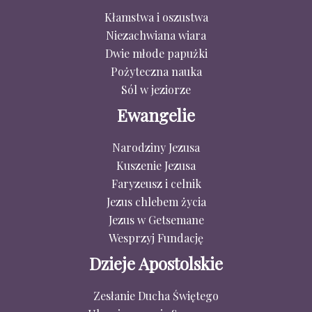
Kłamstwa i oszustwa
Niezachwiana wiara
Dwie młode papużki
Pożyteczna nauka
Sól w jeziorze
Ewangelie
Narodziny Jezusa
Kuszenie Jezusa
Faryzeusz i celnik
Jezus chlebem życia
Jezus w Getsemane
Wesprzyj Fundację
Dzieje Apostolskie
Zesłanie Ducha Świętego