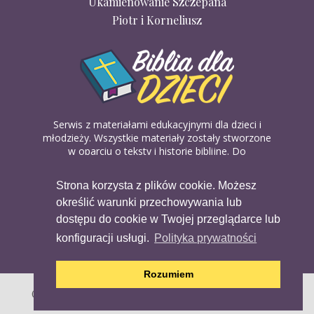
Ukamienowanie Szczepana
Piotr i Korneliusz
Serwis z materiałami edukacyjnymi dla dzieci i
młodzieży. Wszystkie materiały zostały stworzone
w oparciu o teksty i historie biblijne. Do
wykorzystania w domu, na religii lub w szkółkach
biblijnych. Można je pobierać, drukować i
Strona korzysta z plików cookie. Możesz
udostępniać bez żadnych opłat. Materiałów
określić warunki przechowywania lub
dostępnych na serwisie nie można wykorzystywać
w celach komercyjnych.
dostępu do cookie w Twojej przeglądarce lub
konfiguracji usługi.
Polityka prywatności
Rozumiem
Copyright (c) 2020 Copyright Holder All Rights Reserved.