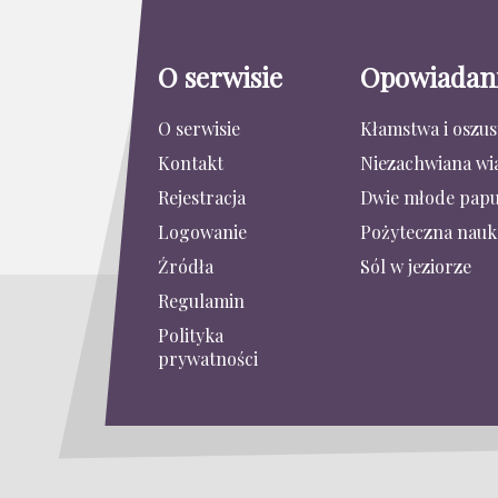
O serwisie
Opowiadan
O serwisie
Kłamstwa i oszu
Kontakt
Niezachwiana wi
Rejestracja
Dwie młode papu
Logowanie
Pożyteczna nauk
Źródła
Sól w jeziorze
Regulamin
Polityka
prywatności