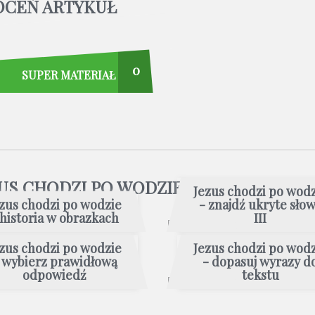
OCEŃ ARTYKUŁ
0
SUPER MATERIAŁ
ZUS CHODZI PO WODZIE
Jezus chodzi po wod
zus chodzi po wodzie
- znajdź ukryte sło
 historia w obrazkach
III
zus chodzi po wodzie
Jezus chodzi po wod
 wybierz prawidłową
- dopasuj wyrazy d
odpowiedź
tekstu