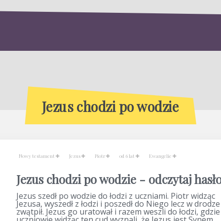
Jezus chodzi po wodzie
Nowy testament
Jezus
Piotr
od 6 lat
Ewangelie
Jezus chodzi po wodzie - odczytaj hasł
Jezus szedł po wodzie do łodzi z uczniami. Piotr widząc
Jezusa, wyszedł z łodzi i poszedł do Niego lecz w drodze
zwątpił. Jezus go uratował i razem weszli do łodzi, gdzie
uczniowie widząc ten cud wyznali, że Jezus jest Synem