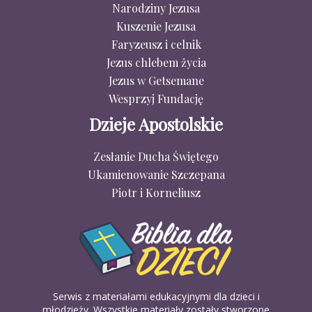
Narodziny Jezusa
Kuszenie Jezusa
Faryzeusz i celnik
Jezus chlebem życia
Jezus w Getsemane
Wesprzyj Fundację
Dzieje Apostolskie
Zesłanie Ducha Świętego
Ukamienowanie Szczepana
Piotr i Korneliusz
Serwis z materiałami edukacyjnymi dla dzieci i
młodzieży. Wszystkie materiały zostały stworzone